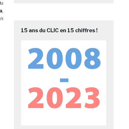
du
a
,
en
15 ans du CLIC en 15 chiffres !