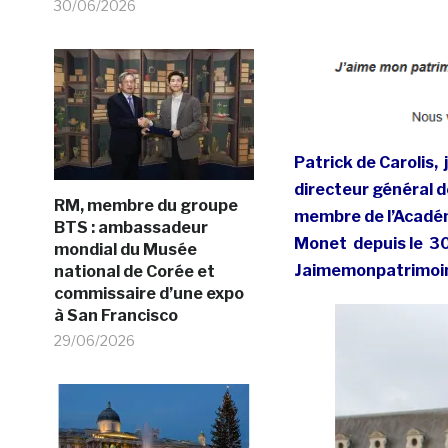
30/06/2026
Patrick de Carolis, 
directeur général 
RM, membre du groupe
m
embre de l’Acadé
BTS : ambassadeur
Monet depuis le
30
mondial du Musée
Jaimemonpatrimoine.
national de Corée et
commissaire d’une expo
à San Francisco
29/06/2026