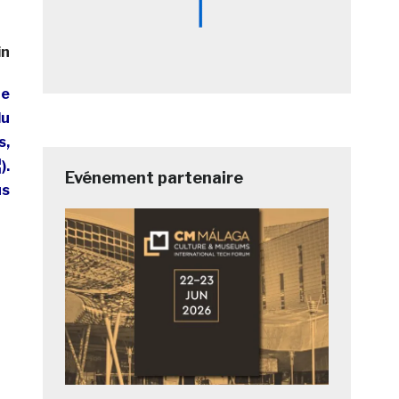
in
te
du
s,
).
Evénement partenaire
us