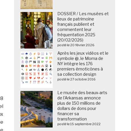
DOSSIER / Les musées et
lieux de patrimoine
français publient et
commentent leur
fréquentation 2025
(20/02/2026)
posté le 20 février 2026
Après les jeux vidéos et le
symbole @, le Moma de
NY intègre les 176
premiers émoticônes à
sa collection design
posté le 27 octobre 2016
Le musée des beaux-arts
de l’Arkansas annonce
18
plus de 150 millions de
el
dollars de dons pour
financer sa
ux
transformation
re
posté le 15 septembre 2022
ne