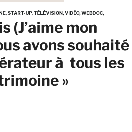
NE
START-UP
TÉLÉVISION
VIDÉO
WEBDOC
is (J’aime mon
ous avons souhaité
dérateur à tous les
rimoine »