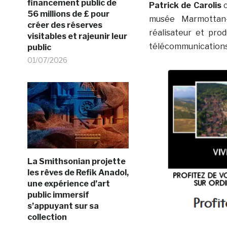
financement public de
Patrick de Carolis
c
56 millions de £ pour
musée Marmottan
créer des réserves
réalisateur et pro
visitables et rajeunir leur
télécommunications,
public
01/07/2026
La Smithsonian projette
les rêves de Refik Anadol,
une expérience d’art
public immersif
s’appuyant sur sa
collection