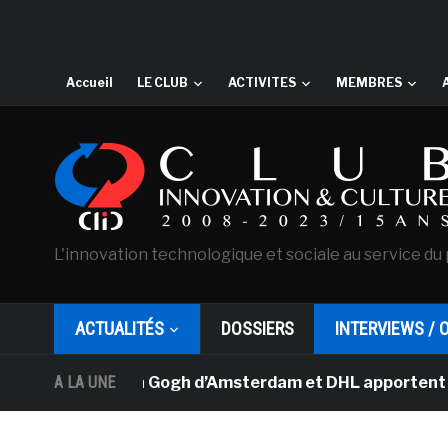
Accueil
LE CLUB
ACTIVITES
MEMBRES
L'innovation technologique et sociale au service du 
ACTUALITÉS
DOSSIERS
INTERVIEWS / 
usée Van Gogh d’Amsterdam et DHL apportent l’art dans 
A LA UNE