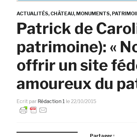
ACTUALITÉS
CHÂTEAU
MONUMENTS
PATRIMOI
Patrick de Carol
patrimoine): « N
offrir un site fé
amoureux du pat
Ecrit par
Rédaction 1
le
22/10/2015
Partager :