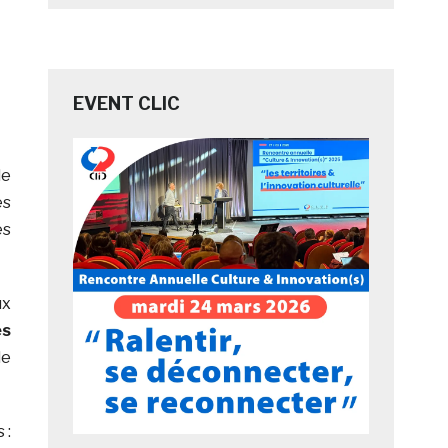
EVENT CLIC
de
es
es
ux
es
de
 :