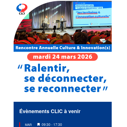
Évènements CLIC à venir
Mis
09:30
-
17:30
MAR