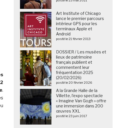
posté le 23 mai 2021
Art Institute of Chicago
lance le premier parcours
intérieur GPS pour les
terminaux Apple et
Android
posté le 21 février 2013
DOSSIER / Les musées et
lieux de patrimoine
français publient et
commentent leur
fréquentation 2025
es
(20/02/2026)
 2
posté le 20 février 2026
e
.
A la Grande Halle de la
Villette, l’expo spectacle
es
« Imagine Van Gogh » offre
eu
une immersion dans 200
œuvres XXL
posté le 23 juin 2017