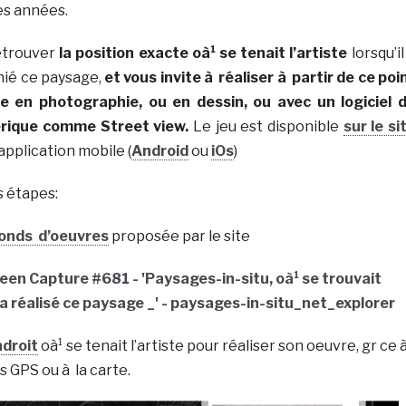
es années.
retrouver
la position exacte oà¹ se tenait l’artiste
lorsqu’il
hié ce paysage,
et vous invite à réaliser à partir de ce poi
e en photographie, ou en dessin, ou avec un logiciel 
rique comme Street view.
Le jeu est disponible
sur le si
application mobile (
Android
ou
iOs
)
is étapes:
fonds d’oeuvres
proposée par le site
ndroit
oà¹ se tenait l’artiste pour réaliser son oeuvre, gr ce 
 GPS ou à la carte.