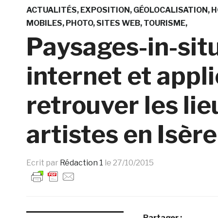
ACTUALITÉS
EXPOSITION
GÉOLOCALISATION
H
MOBILES
PHOTO
SITES WEB
TOURISME
Paysages-in-situ
internet et appl
retrouver les lie
artistes en Isère
Ecrit par
Rédaction 1
le
27/10/2015
Partager :