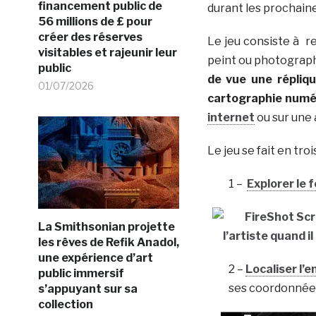
financement public de
durant les prochain
56 millions de £ pour
créer des réserves
Le jeu consiste à 
visitables et rajeunir leur
peint ou photograp
public
de vue une répliqu
01/07/2026
cartographie numé
internet
ou sur une 
Le jeu se fait en tro
1 –
Explorer le 
La Smithsonian projette
les rêves de Refik Anadol,
une expérience d’art
2 –
Localiser l’e
public immersif
ses coordonnées
s’appuyant sur sa
collection