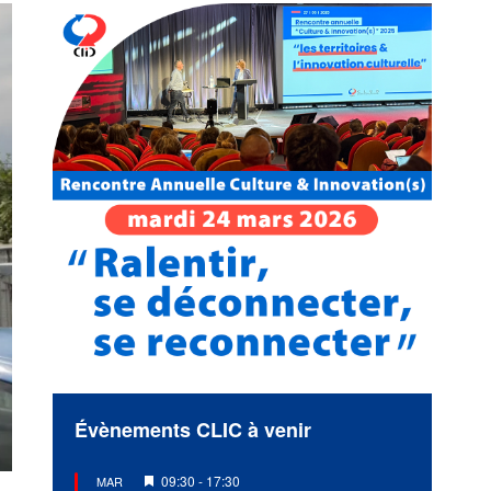
Évènements CLIC à venir
Mis
09:30
-
17:30
MAR