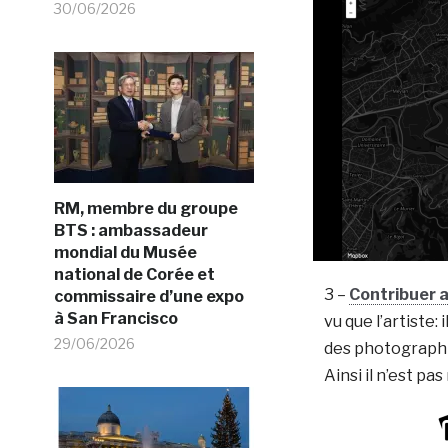
30/06/2026
RM, membre du groupe
BTS : ambassadeur
mondial du Musée
national de Corée et
3 –
Contribuer a
commissaire d’une expo
à San Francisco
vu que l’artiste:
29/06/2026
des photographie
Ainsi il n’est pa