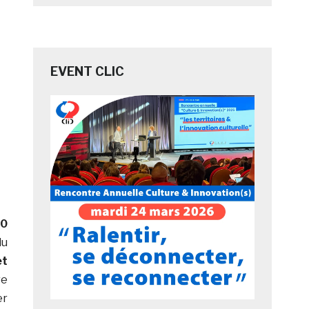
EVENT CLIC
00
du
et
re
er