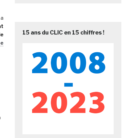
 a
nt
15 ans du CLIC en 15 chiffres !
de
te
à