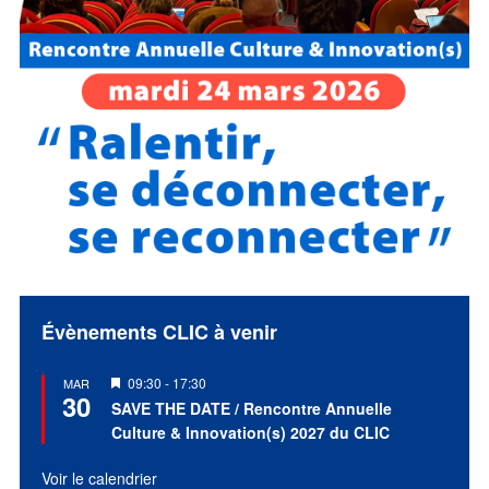
Évènements CLIC à venir
Mis
09:30
-
17:30
MAR
30
en
SAVE THE DATE / Rencontre Annuelle
avant
Culture & Innovation(s) 2027 du CLIC
Voir le calendrier