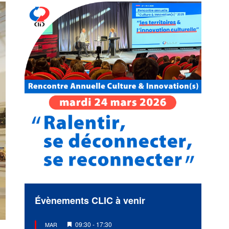
Évènements CLIC à venir
Mis
09:30
-
17:30
MAR