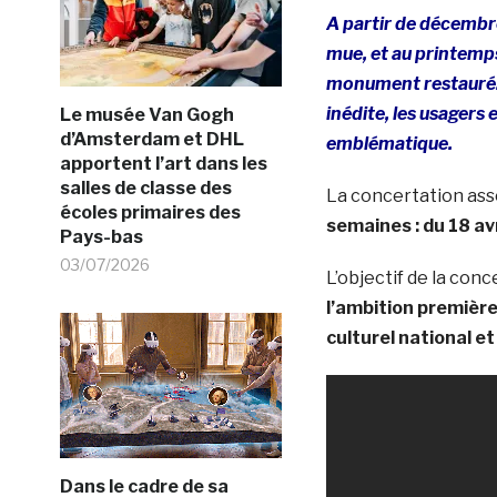
A partir de décembr
mue, et au printemps
monument restauré. 
inédite, les usagers 
Le musée Van Gogh
d’Amsterdam et DHL
emblématique.
apportent l’art dans les
salles de classe des
La concertation asso
écoles primaires des
semaines : du 18 av
Pays-bas
03/07/2026
L’objectif de la con
l’ambition première
culturel national e
Dans le cadre de sa