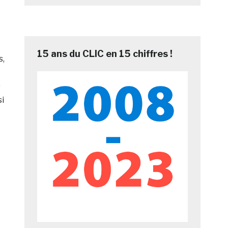
15 ans du CLIC en 15 chiffres !
s,
s
si