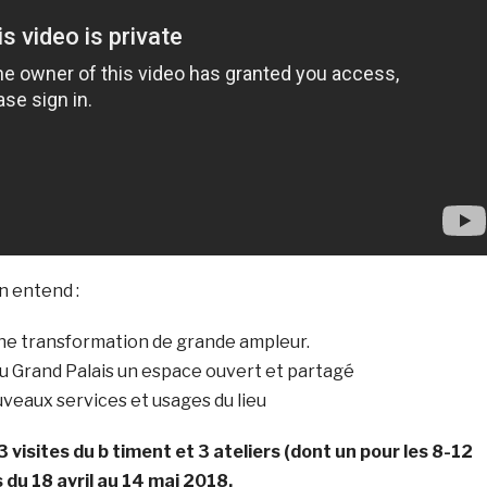
n entend :
e transformation de grande ampleur.
u Grand Palais un espace ouvert et partagé
veaux services et usages du lieu
3 visites du b timent et 3 ateliers (dont un pour les 8-12
 du 18 avril au 14 mai 2018.