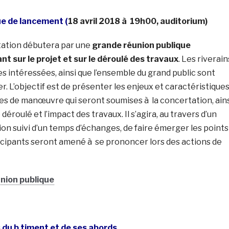
ue de lancement (
18 avril 2018 à 19h00, auditorium)
tation débutera par une
grande réunion publique
nt sur le projet et sur le déroulé des travaux
. Les riverain
s intéressées, ainsi que l’ensemble du grand public sont
er. L’objectif est de présenter les enjeux et caractéristique
ges de manœuvre qui seront soumises à la concertation, ain
 déroulé et l’impact des travaux. Il s’agira, au travers d’un
n suivi d’un temps d’échanges, de faire émerger les points
ticipants seront amené à se prononcer lors des actions de
union publique
s du b timent et de ses abords