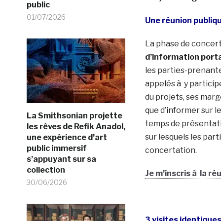
public
01/07/2026
Une réunion publiq
La phase de concer
d’information porta
les parties-prenante
appelés à y particip
du projets, ses mar
que d’informer sur le
La Smithsonian projette
temps de présentatio
les rêves de Refik Anadol,
sur lesquels les par
une expérience d’art
public immersif
concertation.
s’appuyant sur sa
collection
Je m’inscris à la ré
30/06/2026
3 visites identique