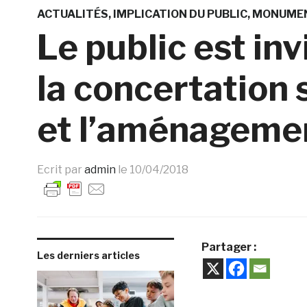
ACTUALITÉS
IMPLICATION DU PUBLIC
MONUME
Le public est inv
la concertation 
et l’aménagemen
Ecrit par
admin
le
10/04/2018
Partager :
Les derniers articles