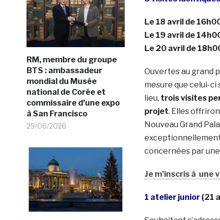
Le 18 avril de 16h
Le 19 avril de 14h
Le 20 avril de 18h
RM, membre du groupe
BTS : ambassadeur
Ouvertes au grand p
mondial du Musée
mesure que celui-ci 
national de Corée et
lieu,
trois visites pe
commissaire d’une expo
projet
. Elles offriro
à San Francisco
Nouveau Grand Palais
29/06/2026
exceptionnellement 
concernées par une 
Je m’inscris à une v
1 atelier junior (
21 