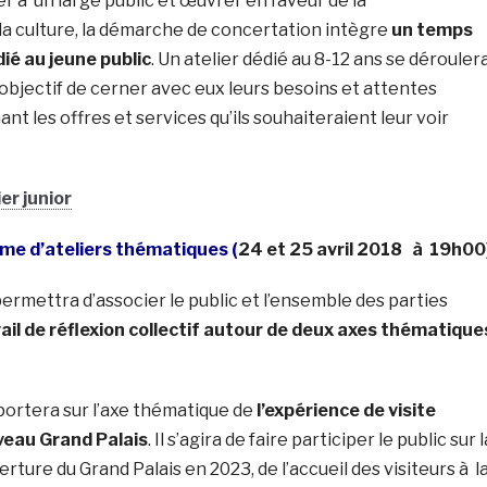
r à un large public et œuvrer en faveur de la
la culture, la démarche de concertation intègre
un temps
ié au jeune public
. Un atelier dédié au 8-12 ans se dérouler
r objectif de cerner avec eux leurs besoins et attentes
nt les offres et services qu’ils souhaiteraient leur voir
ier junior
me d’ateliers thématiques (
24 et 25 avril 2018 à 19h00
permettra d’associer le public et l’ensemble des parties
ail de réflexion collectif autour de deux axes thématique
 portera sur l’axe thématique de
l’expérience de visite
veau Grand Palais
. Il s’agira de faire participer le public sur l
rture du Grand Palais en 2023, de l’accueil des visiteurs à l