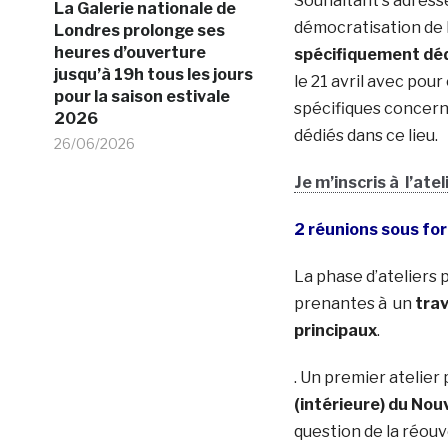
Souhaitant s’adresse
La Galerie nationale de
démocratisation de 
Londres prolonge ses
heures d’ouverture
spécifiquement déd
jusqu’à 19h tous les jours
le 21 avril avec pou
pour la saison estivale
spécifiques concerna
2026
dédiés dans ce lieu.
26/06/2026
Je m’inscris à l’atel
2 réunions sous for
La phase d’ateliers 
prenantes à un
trav
principaux
.
. Un premier atelier
(intérieure) du Nou
question de la réouve