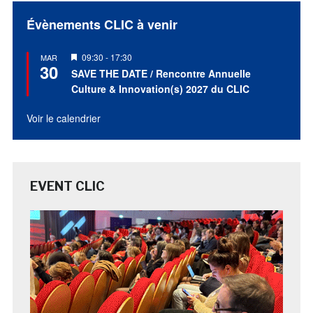
Évènements CLIC à venir
Mis
09:30
-
17:30
MAR
30
en
SAVE THE DATE / Rencontre Annuelle
avant
Culture & Innovation(s) 2027 du CLIC
Voir le calendrier
EVENT CLIC