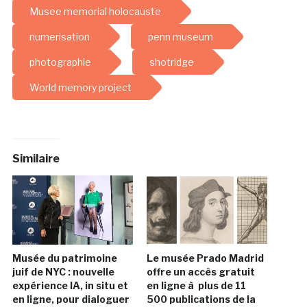
Musee memorial holocauste
numerisation
penn museum
photographie
shotridge
World memory project
Similaire
Musée du patrimoine
Le musée Prado Madrid
juif de NYC : nouvelle
offre un accès gratuit
expérience IA, in situ et
en ligne à plus de 11
en ligne, pour dialoguer
500 publications de la