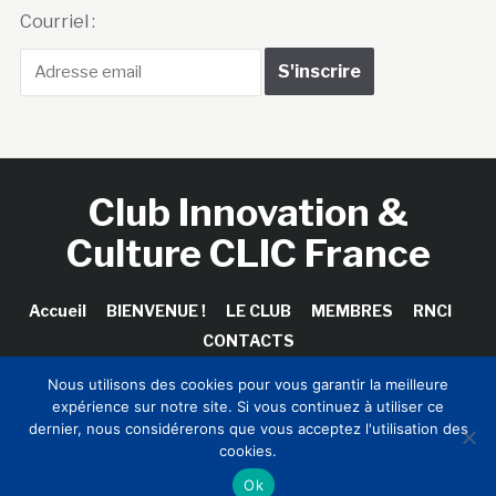
Courriel :
Club Innovation &
Culture CLIC France
Accueil
BIENVENUE !
LE CLUB
MEMBRES
RNCI
CONTACTS
Nous utilisons des cookies pour vous garantir la meilleure
expérience sur notre site. Si vous continuez à utiliser ce
dernier, nous considérerons que vous acceptez l'utilisation des
Copyright © 2026 Club Innovation & Culture CLIC France /
cookies.
Sinapses Conseils
Ok