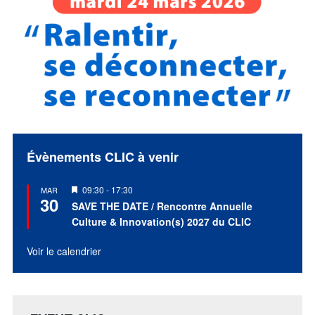
Évènements CLIC à venir
Mis
09:30
-
17:30
MAR
30
en
SAVE THE DATE / Rencontre Annuelle
avant
Culture & Innovation(s) 2027 du CLIC
Voir le calendrier