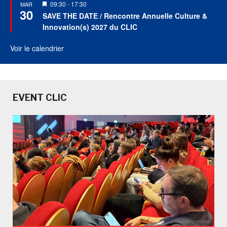
Mis
09:30
-
17:30
MAR
30
en
SAVE THE DATE / Rencontre Annuelle Culture &
avant
Innovation(s) 2027 du CLIC
Voir le calendrier
EVENT CLIC