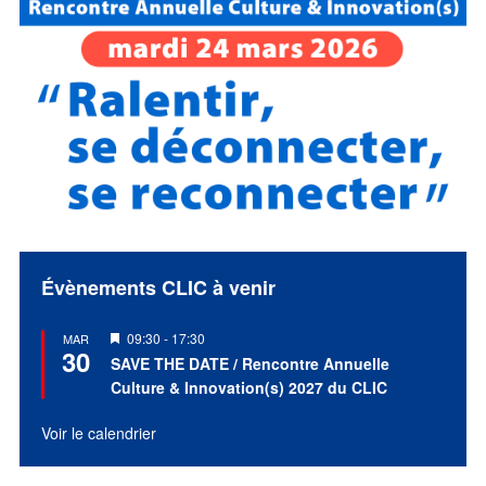
Évènements CLIC à venir
Mis
09:30
-
17:30
MAR
30
en
SAVE THE DATE / Rencontre Annuelle
avant
Culture & Innovation(s) 2027 du CLIC
Voir le calendrier