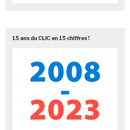
15 ans du CLIC en 15 chiffres !