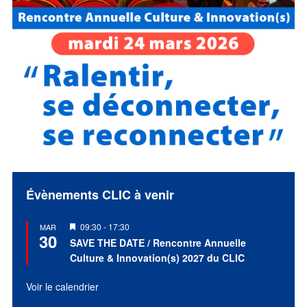
Évènements CLIC à venir
Mis
09:30
-
17:30
MAR
30
en
SAVE THE DATE / Rencontre Annuelle
avant
Culture & Innovation(s) 2027 du CLIC
Voir le calendrier