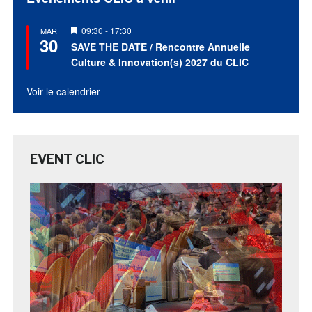
Mis
09:30
-
17:30
MAR
30
en
SAVE THE DATE / Rencontre Annuelle
avant
Culture & Innovation(s) 2027 du CLIC
Voir le calendrier
EVENT CLIC