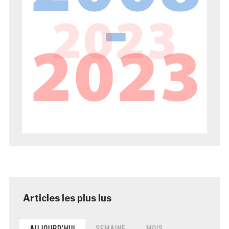
AUJOURD’HUI
SEMAINE
MOIS