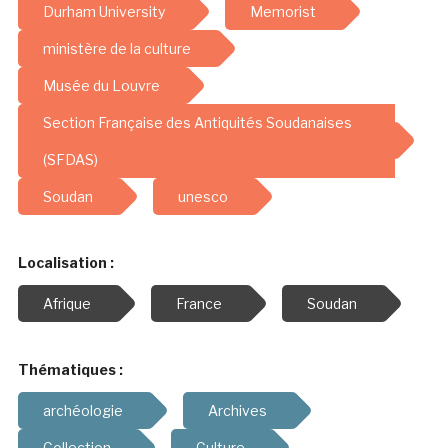
Durham University
Memorist
ministère de la culture
Musée du Louvre
Section Française des Antiquités Soudanaises
(SFDAS)
Soudan
unesco
Localisation :
Afrique
France
Soudan
Thématiques :
archéologie
Archives
Collection
Culture