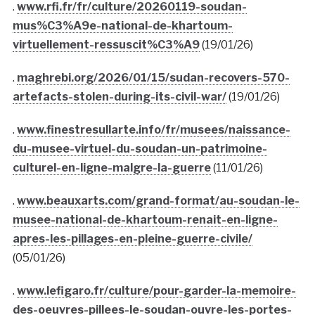
.
www.rfi.fr/fr/culture/20260119-soudan-
mus%C3%A9e-national-de-khartoum-
virtuellement-ressuscit%C3%A9
(19/01/26)
.
maghrebi.org/2026/01/15/sudan-recovers-570-
artefacts-stolen-during-its-civil-war/
(19/01/26)
.
www.finestresullarte.info/fr/musees/naissance-
du-musee-virtuel-du-soudan-un-patrimoine-
culturel-en-ligne-malgre-la-guerre
(11/01/26)
.
www.beauxarts.com/grand-format/au-soudan-le-
musee-national-de-khartoum-renait-en-ligne-
apres-les-pillages-en-pleine-guerre-civile/
(05/01/26)
.
www.lefigaro.fr/culture/pour-garder-la-memoire-
des-oeuvres-pillees-le-soudan-ouvre-les-portes-