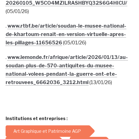
20260105_W5CO4MZILRASHBYQ32S6G4HICU/
(05/01/26)
.
www.rtbf.be/article/soudan-le-musee-national-
de-khartoum-renait-en-version-virtuelle-apres-
les-pillages-11656526
(05/01/26)
.
www.lemonde.fr/afrique/article/2026/01/13/au-
soudan-plus-de-570-antiquites-du-musee-
national-volees-pendant-la-guerre-ont-ete-
retrouvees_6662036_3212.html
(13/01/26)
Institutions et entreprises :
Art Graphique et Patrimoine AGP