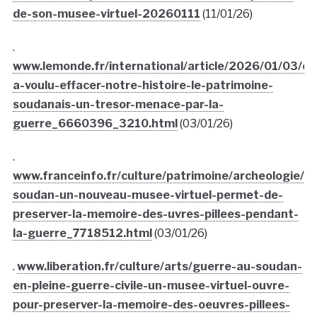
de-son-musee-virtuel-20260111
(11/01/26)
.
www.lemonde.fr/international/article/2026/01/03/on
a-voulu-effacer-notre-histoire-le-patrimoine-
soudanais-un-tresor-menace-par-la-
guerre_6660396_3210.html
(03/01/26)
.
www.franceinfo.fr/culture/patrimoine/archeologie/a
soudan-un-nouveau-musee-virtuel-permet-de-
preserver-la-memoire-des-uvres-pillees-pendant-
la-guerre_7718512.html
(03/01/26)
.
www.liberation.fr/culture/arts/guerre-au-soudan-
en-pleine-guerre-civile-un-musee-virtuel-ouvre-
pour-preserver-la-memoire-des-oeuvres-pillees-