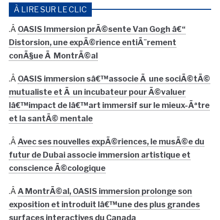
À LIRE SUR LE CLIC
.Â
OASIS Immersion prÃ©sente Van Gogh â€“
Distorsion, une expÃ©rience entiÃ¨rement
conÃ§ue Ã MontrÃ©al
.Â
OASIS immersion sâ€™associe Ã une sociÃ©tÃ©
mutualiste et Ã un incubateur pour Ã©valuer
lâ€™impact de lâ€™art immersif sur le mieux-Ãªtre
et la santÃ© mentale
.Â
Avec ses nouvelles expÃ©riences, le musÃ©e du
futur de Dubai associe immersion artistique et
conscience Ã©cologique
.Â
A MontrÃ©al, OASIS immersion prolonge son
exposition et introduit lâ€™une des plus grandes
surfaces interactives du Canada