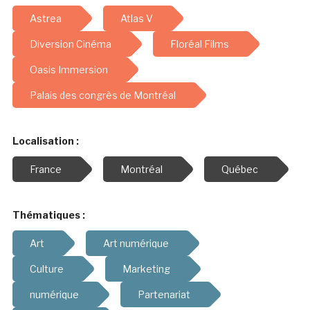
Astrea
Atlas V
Diversion Cinéma
Floréal Films
Oasis Immersion
Palais des congrès de Montréal
Localisation :
France
Montréal
Québec
Thématiques :
Art
Art numérique
Culture
Marketing
numérique
Partenariat