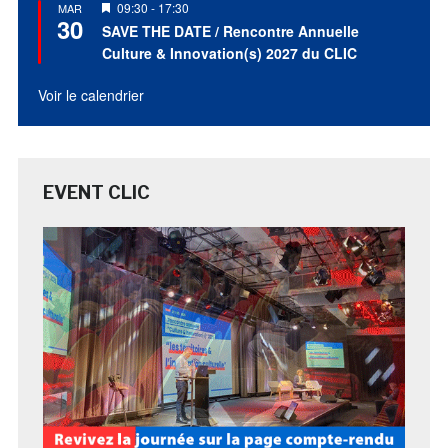
Mis
09:30
-
17:30
MAR
30
en
SAVE THE DATE / Rencontre Annuelle
avant
Culture & Innovation(s) 2027 du CLIC
Voir le calendrier
EVENT CLIC