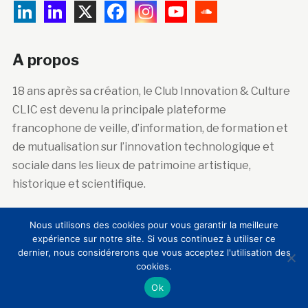
A propos
18 ans après sa création, le Club Innovation & Culture
CLIC est devenu la principale plateforme
francophone de veille, d’information, de formation et
de mutualisation sur l’innovation technologique et
sociale dans les lieux de patrimoine artistique,
historique et scientifique.
Nous utilisons des cookies pour vous garantir la meilleure
Abonnez-vous à la newsletter
expérience sur notre site. Si vous continuez à utiliser ce
dernier, nous considérerons que vous acceptez l'utilisation des
cookies.
Courriel :
Ok