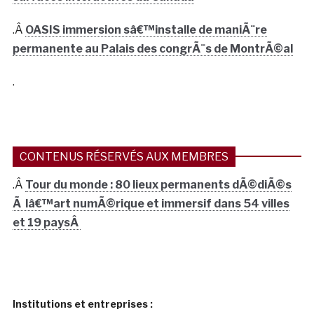
.Â
OASIS immersion sâ€™installe de maniÃ¨re
permanente au Palais des congrÃ¨s de MontrÃ©al
.
CONTENUS RÉSERVÉS AUX MEMBRES
.Â
Tour du monde : 80 lieux permanents dÃ©diÃ©s
Ã lâ€™art numÃ©rique et immersif dans 54 villes
et 19 paysÂ
Institutions et entreprises :