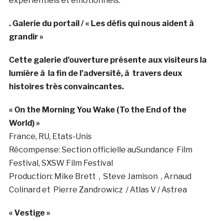
expérientiels et émotionnels.
. Galerie du portail / « Les défis qui nous aident à
grandir »
Cette galerie d’ouverture présente aux visiteurs la
lumière à la fin de l’adversité, à travers deux
histoires très convaincantes.
« On the Morning You Wake (To the End of the
World) »
France
, RU,
Etats-Unis
Récompense: Section officielle au
Sundance
Film
Festival, SXSW Film Festival
Production: Mike Brett
,
Steve Jamison
, Arnaud
Colinard et
Pierre Zandrowicz
/ Atlas V / Astrea
« Vestige »