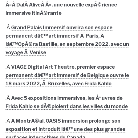
Â«Â DalÃ­ AliveÂ Â», une nouvelle expÃ©rience
immersive itinÃ©rante
.Â
Grand Palais Immersif ouvrira son espace
permanent dâ€™art immersif Ã Paris, Ã
lâ€™OpÃ©ra Bastille, en septembre 2022, avec un
voyage Ã Venise
.Â
VIAGE Digital Art Theatre, premier espace
permanent dâ€™art immersif de Belgique ouvre le
18 mars 2022, Ã Bruxelles, avec Frida Kahlo
.Â
Avec 5 expositions immersives, les Å“uvres de
Frida Kahlo se dÃ©ploient dans les villes du monde
.Â
A MontrÃ©al, OASIS immersion prolonge son
exposition et introduit lâ€™une des plus grandes
surfaces interactives du Canada