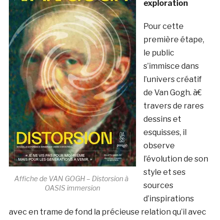
exploration
Pour cette
première étape,
le public
s’immisce dans
l’univers créatif
de Van Gogh. à€
travers de rares
dessins et
esquisses, il
observe
l’évolution de son
style et ses
Affiche de VAN GOGH – Distorsion à
sources
OASIS immersion
d’inspirations
avec en trame de fond la précieuse relation qu’il avec