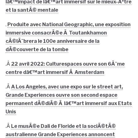
lâ€™impact de lâ€™art immersif sur le mieux-Ãªtre
et la santÃ© mentale
.
Produite avec National Geographic, une exposition
immersive consacrÃ©e Ã Toutankhamon
cÃ©lÃ¨brera le 100e anniversaire de la
dÃ©couverte de la tombe
.Â
22 avril 2022: Culturespaces ouvre son 6Ã¨me
centre dâ€™art immersif Ã Amsterdam
.Â
A Los Angeles, avec une expo sur le street art,
Grande Experiences ouvre son second espace
permanent dÃ©diÃ© Ã lâ€™art immersif aux Etats
Unis
.Â
Le musÃ©e Dali de Floride et la sociÃ©tÃ©
australienne Grande Experiences annoncent