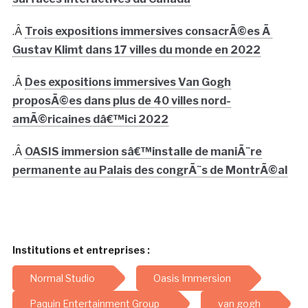
.Â
Trois expositions immersives consacrÃ©es Ã
Gustav Klimt dans 17 villes du monde en 2022
.Â
Des expositions immersives Van Gogh
proposÃ©es dans plus de 40 villes nord-
amÃ©ricaines dâ€™ici 2022
.Â
OASIS immersion sâ€™installe de maniÃ¨re
permanente au Palais des congrÃ¨s de MontrÃ©al
Institutions et entreprises :
Normal Studio
Oasis Immersion
Paquin Entertainment Group
van gogh