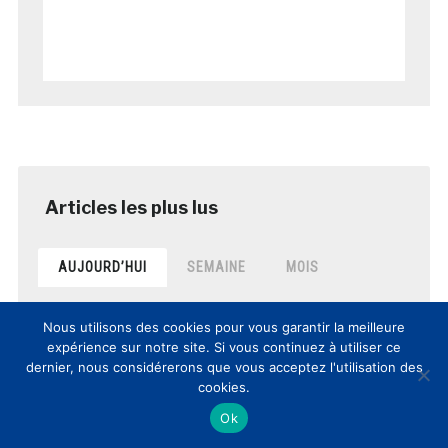
AUJOURD’HUI
SEMAINE
MOIS
8èmes Rencontres Nationales
Nous utilisons des cookies pour vous garantir la meilleure
Culture et Innovation(s): comptes-
expérience sur notre site. Si vous continuez à utiliser ce
rendus et vidéos de la journée
dernier, nous considérerons que vous acceptez l'utilisation des
posté le 12 mars 2017
cookies.
Ok