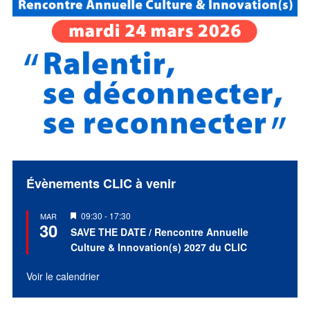
Évènements CLIC à venir
Mis
09:30
-
17:30
MAR
30
en
SAVE THE DATE / Rencontre Annuelle
avant
Culture & Innovation(s) 2027 du CLIC
Voir le calendrier