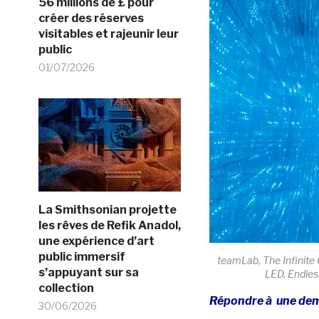
56 millions de £ pour
créer des réserves
visitables et rajeunir leur
public
01/07/2026
La Smithsonian projette
les rêves de Refik Anadol,
une expérience d’art
public immersif
teamLab, The Infinite C
s’appuyant sur sa
LED, Endles
collection
Répondre à une dem
30/06/2026