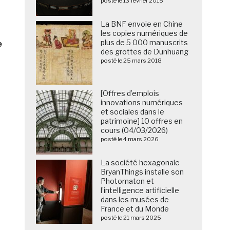
posté le 13 février 2015
La BNF envoie en Chine
les copies numériques de
plus de 5 000 manuscrits
e
des grottes de Dunhuang
posté le 25 mars 2018
[Offres d’emplois
innovations numériques
et sociales dans le
patrimoine] 10 offres en
cours (04/03/2026)
posté le 4 mars 2026
La société hexagonale
BryanThings installe son
Photomaton et
l’intelligence artificielle
dans les musées de
France et du Monde
posté le 21 mars 2025