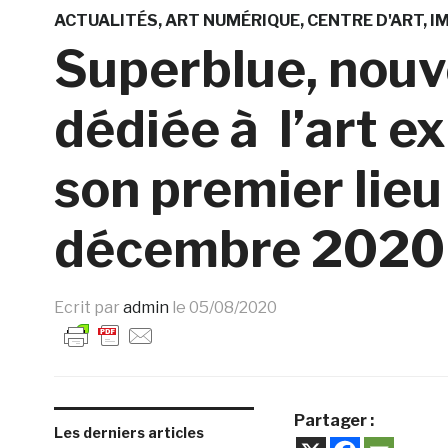
ACTUALITÉS
ART NUMÉRIQUE
CENTRE D'ART
I
Superblue, nouv
dédiée à l’art ex
son premier lie
décembre 2020
Ecrit par
admin
le
05/08/2020
Partager :
Les derniers articles