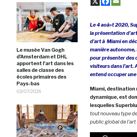
Le 4 aoà»t 2020, Sup
la présentation d’ar
d’art à Miami en dé
manière autonome, S
Le musée Van Gogh
d’Amsterdam et DHL
pour présenter des 
apportent l’art dans les
visiteurs dans l’art
salles de classe des
entend occuper une p
écoles primaires des
Pays-bas
Miami, destination
03/07/2026
dynamique, est donc
lesquelles Superblu
tout nouveau type de 
public global de l’art