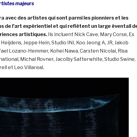
tistes majeurs
a avec des artistes qui sont parmi les pionniers et les
s de l’art expérientiel et qui reflètent un large éventail d
riences artistiques.
Ils incluent Nick Cave, Mary Corse, Es
 Heijdens, Jeppe Hein, Studio INI, Koo Jeong A, JR, Jakob
ael Lozano-Hemmer, Kohei Nawa, Carsten Nicolai, Risa
ational, Michal Rovner, Jacolby Satterwhite, Studio Swine,
ll et Leo Villareal.