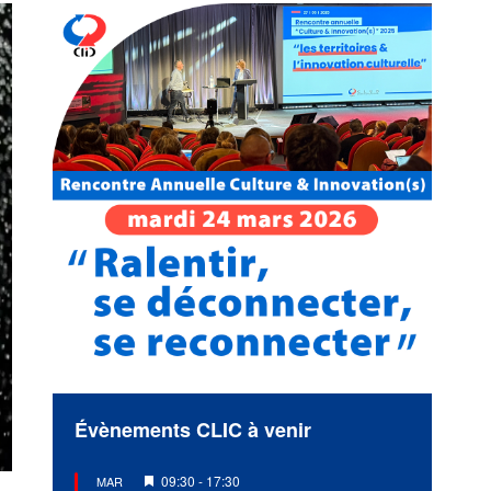
Évènements CLIC à venir
Mis
09:30
-
17:30
MAR