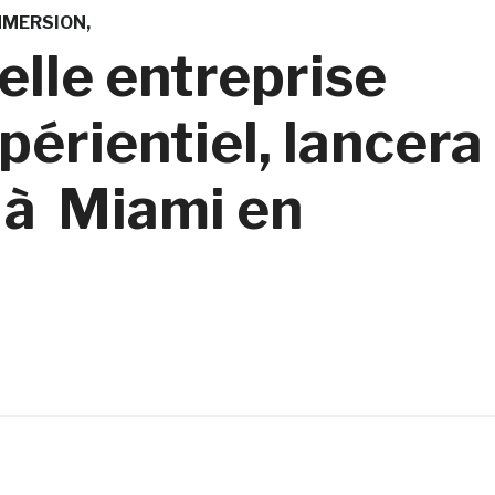
MMERSION
elle entreprise
périentiel, lancera
u à Miami en