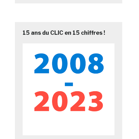
15 ans du CLIC en 15 chiffres !