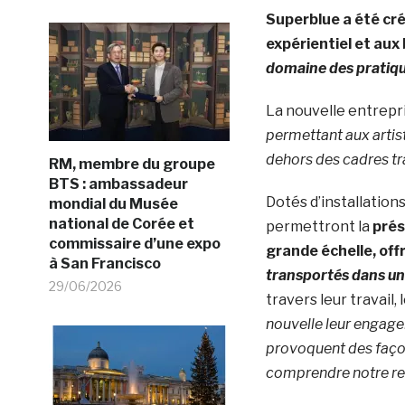
Superblue a été créé
expérientiel et aux
domaine des pratique
La nouvelle entrepr
permettant aux artiste
dehors des cadres tr
RM, membre du groupe
BTS : ambassadeur
Dotés d’installation
mondial du Musée
national de Corée et
permettront la
prés
commissaire d’une expo
grande échelle, off
à San Francisco
transportés dans un 
29/06/2026
travers leur travail
nouvelle leur engage
provoquent des faço
comprendre notre re