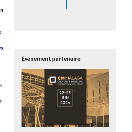
in
e
us
Evénement partenaire
e
un