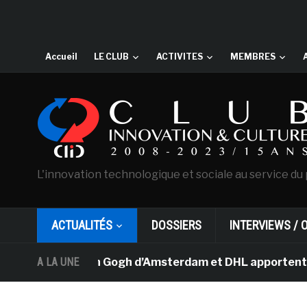
Accueil
LE CLUB
ACTIVITES
MEMBRES
L'innovation technologique et sociale au service du 
ACTUALITÉS
DOSSIERS
INTERVIEWS / 
musée Van Gogh d’Amsterdam et DHL apportent l’art dans 
A LA UNE