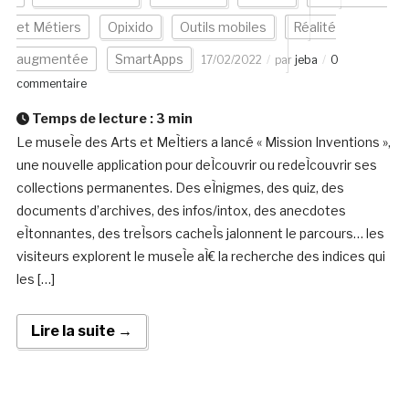
et Métiers
Opixido
Outils mobiles
Réalité
augmentée
SmartApps
17/02/2022
par
jeba
0
commentaire
Temps de lecture :
3
min
Le museÌe des Arts et MeÌtiers a lancé « Mission Inventions »,
une nouvelle application pour deÌcouvrir ou redeÌcouvrir ses
collections permanentes. Des eÌnigmes, des quiz, des
documents d’archives, des infos/intox, des anecdotes
eÌtonnantes, des treÌsors cacheÌs jalonnent le parcours… les
visiteurs explorent le museÌe aÌ€ la recherche des indices qui
les […]
Lire la suite →