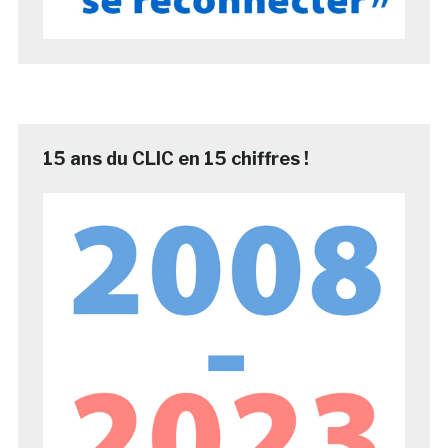
15 ans du CLIC en 15 chiffres !