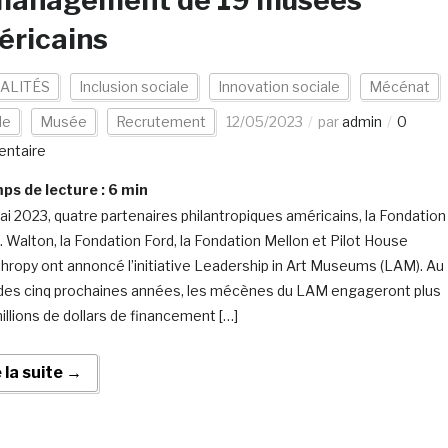
 management de 19 musées
éricains
ALITÉS
Inclusion sociale
Innovation sociale
Mécénat
de
Musée
Recrutement
12/05/2023
par
admin
0
ntaire
s de lecture :
6
min
ai 2023, quatre partenaires philantropiques américains, la Fondation
L. Walton, la Fondation Ford, la Fondation Mellon et Pilot House
thropy ont annoncé l’initiative Leadership in Art Museums (LAM). Au
des cinq prochaines années, les mécènes du LAM engageront plus
illions de dollars de financement […]
e la suite →