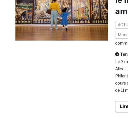
le
am
ACTU
Mon
comme
Temp
Le 3 m
Alice 
Philan
cours 
de 11 m
Lir