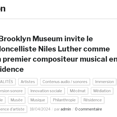
on
Brooklyn Museum invite le
loncelliste Niles Luther comme
 premier compositeur musical e
sidence
ALITÉS
Artistes
Contenus audio / sonores
Immersion
rsion sonore
Innovation sociale
Mécénat
Médiation
de
Musée
Musique
Philanthropie
Résidence
ence d'artiste
18/04/2024
par
admin
0 commentaire