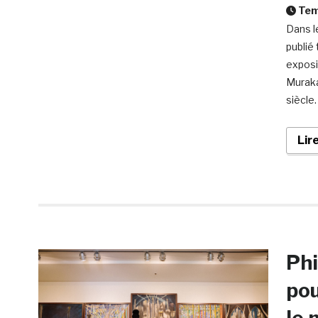
Temp
Dans l
publié
exposi
Muraka
siècle
Lir
Phi
pou