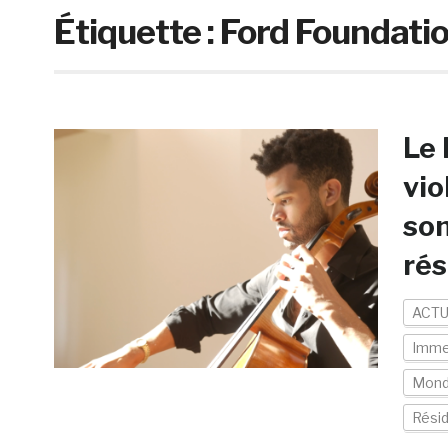
Étiquette :
Ford Foundati
Le 
vio
son
ré
ACTU
Imme
Mon
Résid