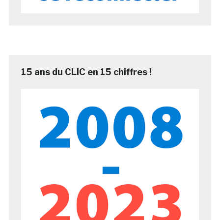
15 ans du CLIC en 15 chiffres !