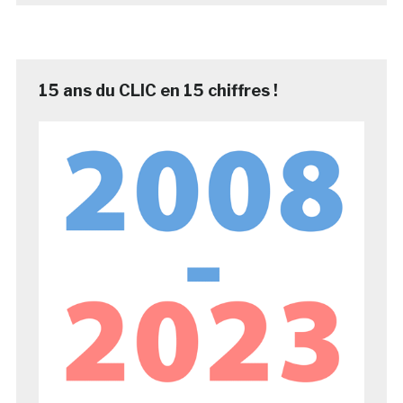
15 ans du CLIC en 15 chiffres !