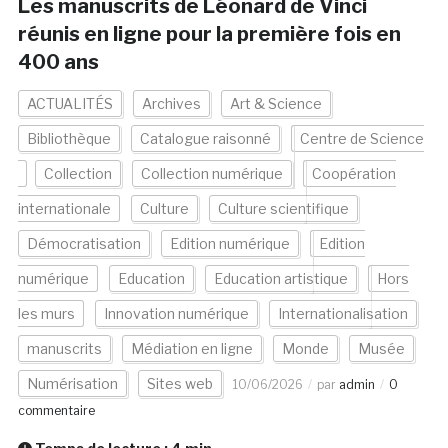
Les manuscrits de Léonard de Vinci
réunis en ligne pour la première fois en
400 ans
ACTUALITÉS
Archives
Art & Science
Bibliothèque
Catalogue raisonné
Centre de Science
Collection
Collection numérique
Coopération
internationale
Culture
Culture scientifique
Démocratisation
Edition numérique
Edition
numérique
Education
Education artistique
Hors
les murs
Innovation numérique
Internationalisation
manuscrits
Médiation en ligne
Monde
Musée
Numérisation
Sites web
10/06/2026
par
admin
0
commentaire