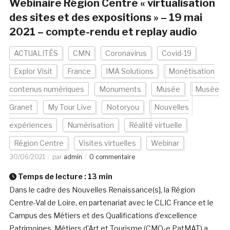
Webinaire Région Centre « virtualisation
des sites et des expositions » – 19 mai
2021 – compte-rendu et replay audio
ACTUALITÉS
CMN
Coronavirus
Covid-19
Explor Visit
France
IMA Solutions
Monétisation
contenus numériques
Monuments
Musée
Musée
Granet
My Tour Live
Notoryou
Nouvelles
expériences
Numérisation
Réalité virtuelle
Région Centre
Visites virtuelles
Webinar
30/06/2021
par
admin
0 commentaire
Temps de lecture :
13
min
Dans le cadre des Nouvelles Renaissance(s], la Région
Centre-Val de Loire, en partenariat avec le CLIC France et le
Campus des Métiers et des Qualifications d’excellence
Patrimoines, Métiers d’Art et Tourisme (CMQ-e PatMAT) a