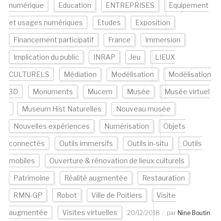
numérique
Education
ENTREPRISES
Equipement
et usages numériques
Etudes
Exposition
Financement participatif
France
Immersion
Implication du public
INRAP
Jeu
LIEUX
CULTURELS
Médiation
Modélisation
Modélisation
3D
Monuments
Mucem
Musée
Musée virtuel
Museum Hist Naturelles
Nouveau musée
Nouvelles expériences
Numérisation
Objets
connectés
Outils immersifs
Outils in-situ
Outils
mobiles
Ouverture & rénovation de lieux culturels
Patrimoine
Réalité augmentée
Restauration
RMN-GP
Robot
Ville de Poitiers
Visite
augmentée
Visites virtuelles
20/12/2018
par
Nine Boutin