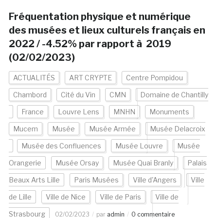
Fréquentation physique et numérique
des musées et lieux culturels français en
2022 / -4.52% par rapport à 2019
(02/02/2023)
ACTUALITÉS
ART CRYPTE
Centre Pompidou
Chambord
Cité du Vin
CMN
Domaine de Chantilly
France
Louvre Lens
MNHN
Monuments
Mucem
Musée
Musée Armée
Musée Delacroix
Musée des Confluences
Musée Louvre
Musée
Orangerie
Musée Orsay
Musée Quai Branly
Palais
Beaux Arts Lille
Paris Musées
Ville d'Angers
Ville
de Lille
Ville de Nice
Ville de Paris
Ville de
Strasbourg
02/02/2023
par
admin
0 commentaire