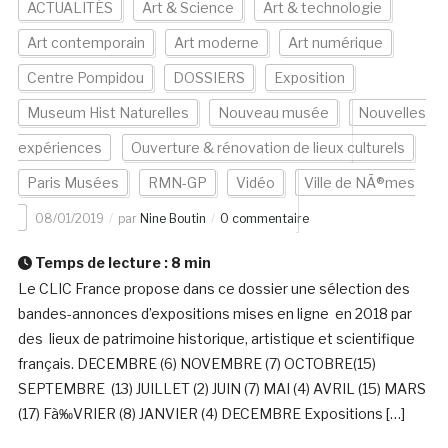
ACTUALITÉS
Art & Science
Art & technologie
Art contemporain
Art moderne
Art numérique
Centre Pompidou
DOSSIERS
Exposition
Museum Hist Naturelles
Nouveau musée
Nouvelles
expériences
Ouverture & rénovation de lieux culturels
Paris Musées
RMN-GP
Vidéo
Ville de NÃ®mes
08/01/2019
par
Nine Boutin
0 commentaire
Temps de lecture :
8
min
Le CLIC France propose dans ce dossier une sélection des
bandes-annonces d’expositions mises en ligne en 2018 par
des lieux de patrimoine historique, artistique et scientifique
français. DECEMBRE (6) NOVEMBRE (7) OCTOBRE(15)
SEPTEMBRE (13) JUILLET (2) JUIN (7) MAI (4) AVRIL (15) MARS
(17) Fà‰VRIER (8) JANVIER (4) DECEMBRE Expositions […]