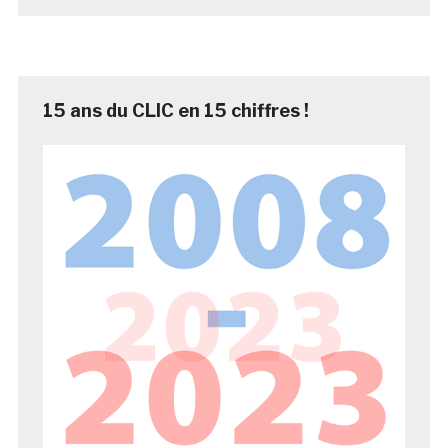
15 ans du CLIC en 15 chiffres !