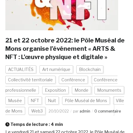
21 et 22 octobre 2022: le Pôle Muséal de
Mons organise l’événement « ARTS &
NFT : L’œuvre physique et digitale »
ACTUALITÉS
Art numérique
Blockchain
Collectivité territoriale
Conférence
Conférence
professionnelle
Exposition
Monde
Monuments
Musée
NFT
Nuit
Pôle Muséal de Mons
Ville
de Mons
Web3
20/10/2022
par
admin
0 commentaire
Temps de lecture :
4
min
Le vendredi 21 et samedi 22 octobre 2022, le Pôle Muséal de