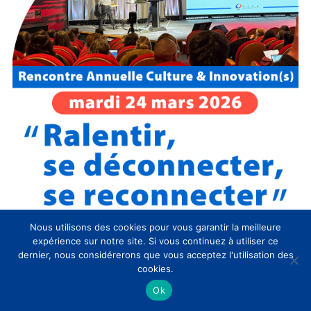
Nous utilisons des cookies pour vous garantir la meilleure
expérience sur notre site. Si vous continuez à utiliser ce
Évènements CLIC à venir
dernier, nous considérerons que vous acceptez l'utilisation des
cookies.
Mis
09:30
-
17:30
MAR
Ok
30
en
SAVE THE DATE / Rencontre Annuelle
avant