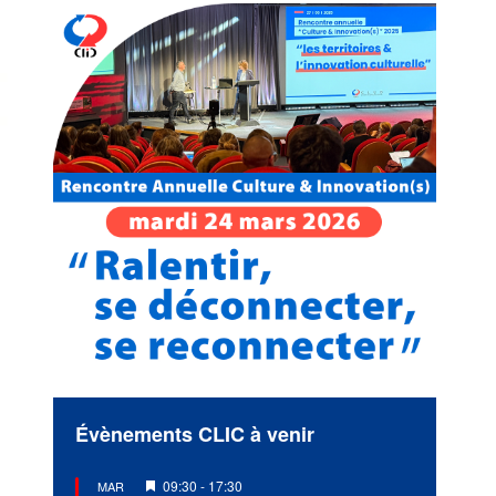
Évènements CLIC à venir
Mis
09:30
-
17:30
MAR