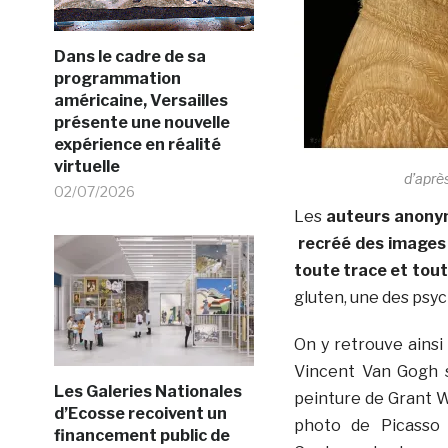
Dans le cadre de sa
programmation
américaine, Versailles
présente une nouvelle
expérience en réalité
virtuelle
d’aprè
02/07/2026
Les
auteurs anony
recréé des images e
toute trace et tou
gluten, une des psyc
On y retrouve ainsi
Vincent Van Gogh s
Les Galeries Nationales
peinture de Grant W
d’Ecosse recoivent un
photo de Picasso
financement public de