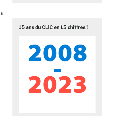
ns
15 ans du CLIC en 15 chiffres !