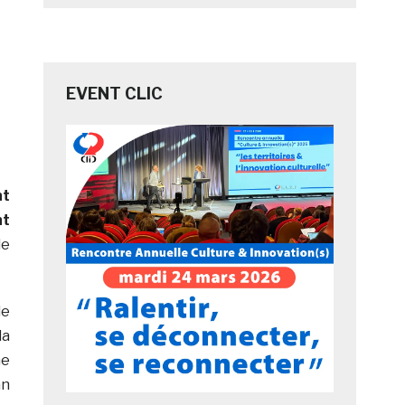
EVENT CLIC
nt
nt
le
de
la
ne
an