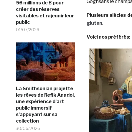
Goghsans le champs 
56 millions de £ pour
créer des réserves
Plusieurs siècles de
visitables et rajeunir leur
public
gluten
.
01/07/2026
Voici nos préférés:
La Smithsonian projette
les rêves de Refik Anadol,
une expérience d’art
public immersif
s’appuyant sur sa
collection
30/06/2026