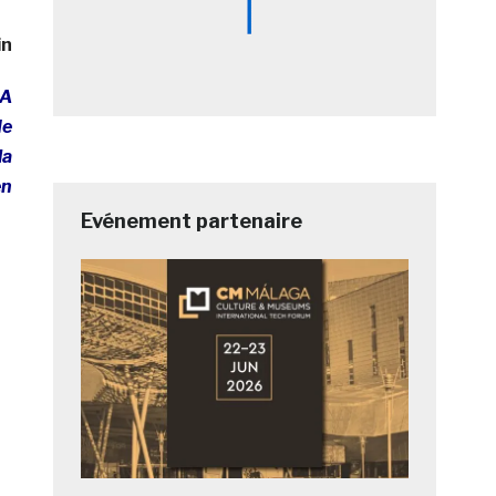
in
 A
de
la
en
Evénement partenaire