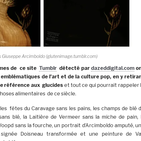
s Giuseppe Arcimboldo (glutenimage.tumblr.com)
mes de ce site
Tumblr
détecté par
dazeddigital.com
o
mblématiques de l’art et de la culture pop, en y retira
te référence aux glucides
et tout ce qui pourrait rappeler 
hoses alimentaires de ce siècle.
 les fêtes du Caravage sans les pains, les champs de blé 
ans blé, la Laitière de Vermeer sans la miche de pain, 
oopd sans la fourche, un portrait d’Arcimboldo amputé, u
 signée Doisneau transformée et une peinture de V