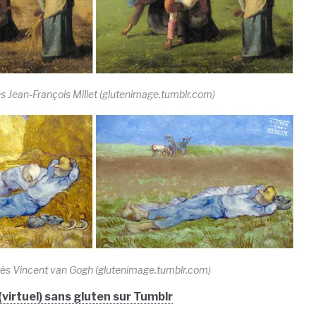
ès Jean-François Millet (glutenimage.tumblr.com)
rès Vincent van Gogh (glutenimage.tumblr.com)
virtuel) sans gluten sur Tumblr