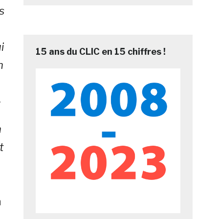
s
i
15 ans du CLIC en 15 chiffres !
n
»
n
t
n