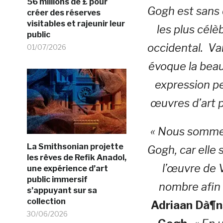
56 millions de £ pour
Gogh est sans 
créer des réserves
visitables et rajeunir leur
les plus célèb
public
occidental. Va
01/07/2026
évoque la beau
expression pe
œuvres d’art p
« Nous sommes
La Smithsonian projette
Gogh, car elle 
les rêves de Refik Anadol,
l’œuvre de 
une expérience d’art
public immersif
nombre afin d
s’appuyant sur sa
collection
Adriaan Dà¶n
30/06/2026