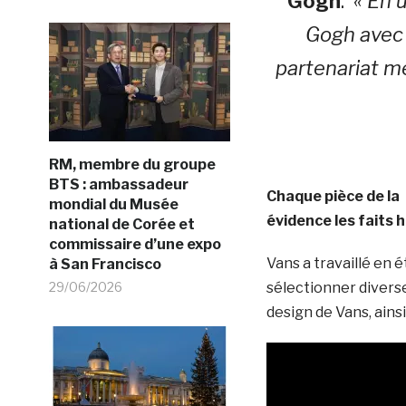
Gogh
.
« En 
Gogh avec 
partenariat me
RM, membre du groupe
BTS : ambassadeur
Chaque pièce de la 
mondial du Musée
évidence les faits h
national de Corée et
commissaire d’une expo
Vans a travaillé en 
à San Francisco
29/06/2026
sélectionner divers
design de Vans, ains