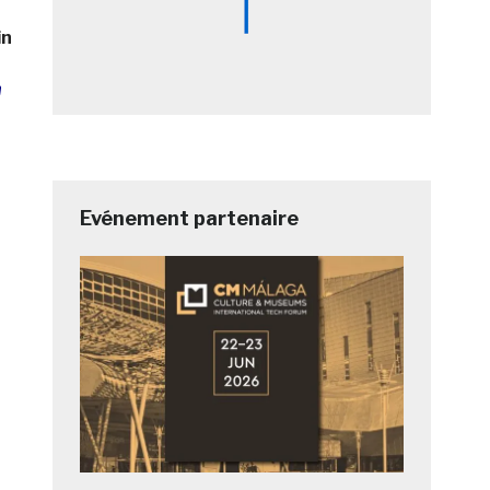
in
n
Evénement partenaire