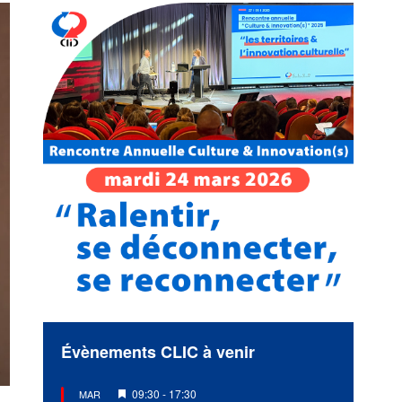
Évènements CLIC à venir
Mis
09:30
-
17:30
MAR