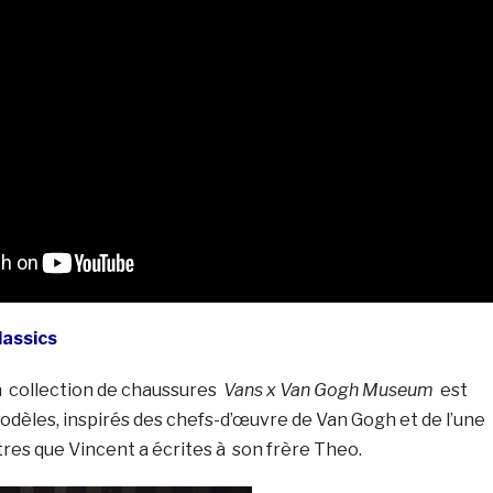
lassics
 collection de chaussures
Vans x Van Gogh Museum
est
odèles, inspirés des chefs-d’œuvre de Van Gogh et de l’une
res que Vincent a écrites à son frère Theo.