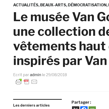
ACTUALITÉS
BEAUX-ARTS
DÉMOCRATISATION
Le musée Van Go
une collection d
vêtements haut
inspirés par Va
Ecrit par
admin
le
29/08/2018
Partager :
Les derniers articles