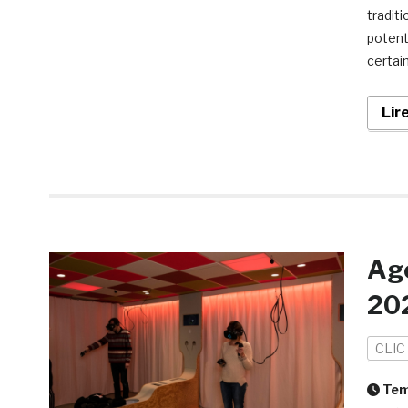
tradit
potent
certai
Lir
Ag
20
CLIC
Temp