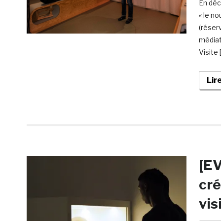
En déc
« le n
(réser
médiat
Visite 
Lir
[EV
cré
vis