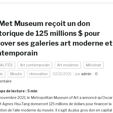
Met Museum reçoit un don
torique de 125 millions $ pour
over ses galeries art moderne et
ntemporain
ALITÉS
Art contemporain
Art moderne
Mécénat
de
Musée
rénovation
02/12/2021
par
admin
0
ntaire
s de lecture :
5
min
novembre 2021, le Metropolitan Museum of Art a annoncé qu’Oscar
t Agnes Hsu-Tang donneront 125 millions de dollars pour financer la
ion de l’aile moderne du musée. Il s’agit du plus gros don en capital