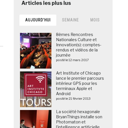
AUJOURD’HUI
SEMAINE
MOIS
8èmes Rencontres
Nationales Culture et
Innovation(s): comptes-
rendus et vidéos de la
journée
posté le 12 mars 2017
Art Institute of Chicago
lance le premier parcours
intérieur GPS pour les
terminaux Apple et
Android
posté le 21 février 2013
La société hexagonale
BryanThings installe son
Photomaton et
l’intelligence artificielle