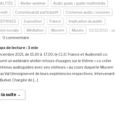
ALITÉS
Atelier webinar
Audio guide / guide multimédia
visit
Commissariat participatif
Contenus audio / sonores
EPRISES
Exposition
France
Implication du public
sion sociale
Médiation
Mucem
Musée
02/12/2021
p
0 commentaire
s de lecture :
3
min
écembre 2021, de 15.30 à 17.00, le CLIC France et Audiovisit co-
sent un webinaire atelier retours d’usages sur le thème « co-créer
ntenus audioguides avec ses visiteurs » au cours duquel le Mucem
MacVal témoigneront de leurs expériences respectives. Intervenant
 Burkel, Chargée de […]
e la suite →