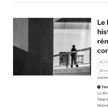
Le 
his
rén
co
ACTU
Mon
comme
Temp
Le 30 
Tang e
rénovat