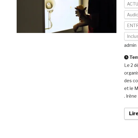
ACTU
Audio
ENTR
Inclu
admin
Temp
Le 2 d
organi
des co
et le 
. Irène
Lir