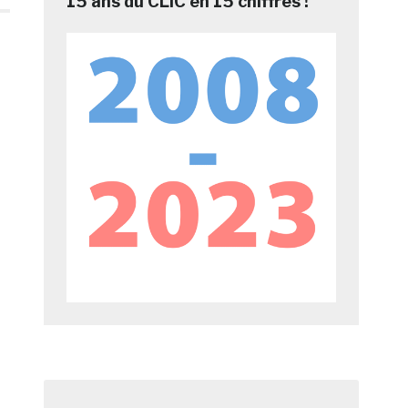
15 ans du CLIC en 15 chiffres !