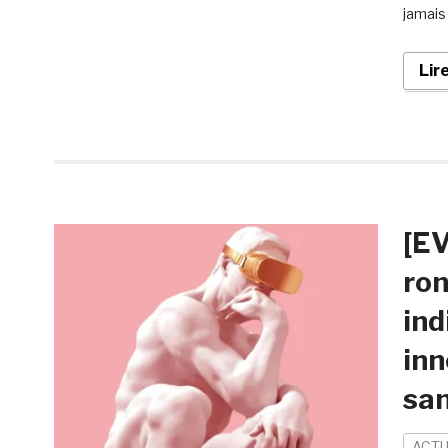
jamais
Lir
[EV
ron
ind
inn
san
ACTU