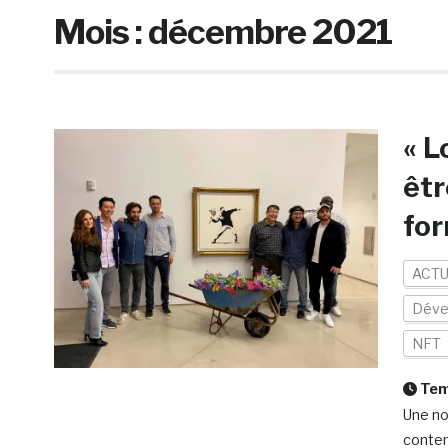
Mois :
décembre 2021
« L
êtr
fo
ACTU
Déve
NFT
Temp
Une no
contem