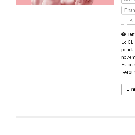
Finan
Pa
Temp
Le CLI
pour la
novemb
France
Retour
Lir