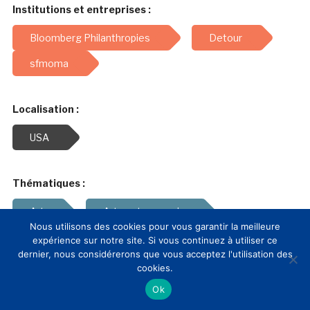
Institutions et entreprises :
Bloomberg Philanthropies
Detour
sfmoma
Localisation :
USA
Thématiques :
Art
Art contemporain
Nous utilisons des cookies pour vous garantir la meilleure
Art moderne
expérience sur notre site. Si vous continuez à utiliser ce
dernier, nous considérerons que vous acceptez l'utilisation des
cookies.
Ok
Similaire