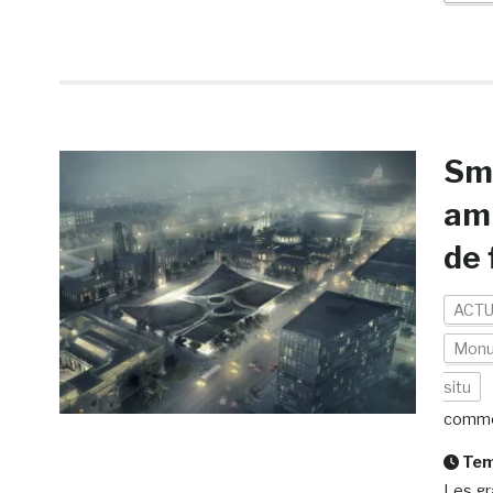
Smi
amb
de 
ACTU
Mon
situ
comme
Temp
Les gr