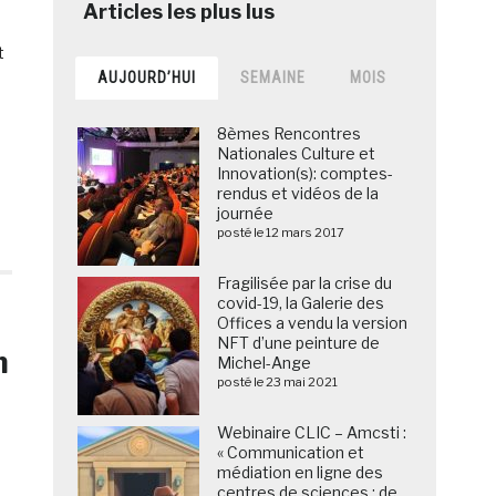
t
AUJOURD’HUI
SEMAINE
MOIS
8èmes Rencontres
Nationales Culture et
Innovation(s): comptes-
rendus et vidéos de la
journée
posté le 12 mars 2017
Fragilisée par la crise du
covid-19, la Galerie des
Offices a vendu la version
NFT d’une peinture de
m
Michel-Ange
posté le 23 mai 2021
Webinaire CLIC – Amcsti :
« Communication et
médiation en ligne des
centres de sciences : de