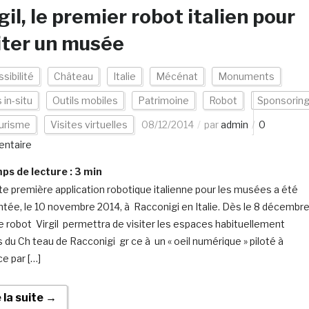
gil, le premier robot italien pour
iter un musée
sibilité
Château
Italie
Mécénat
Monuments
 in-situ
Outils mobiles
Patrimoine
Robot
Sponsorin
urisme
Visites virtuelles
08/12/2014
par
admin
0
ntaire
s de lecture :
3
min
te première application robotique italienne pour les musées a été
tée, le 10 novembre 2014, à Racconigi en Italie. Dès le 8 décembr
le robot Virgil permettra de visiter les espaces habituellement
 du Ch teau de Racconigi gr ce à un « oeil numérique » piloté à
ce par […]
e la suite →