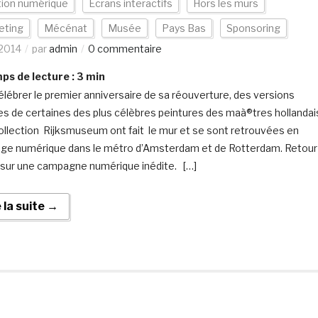
tion numérique
Ecrans interactifs
Hors les murs
eting
Mécénat
Musée
Pays Bas
Sponsoring
2014
par
admin
0 commentaire
s de lecture :
3
min
élébrer le premier anniversaire de sa réouverture, des versions
s de certaines des plus célèbres peintures des maà®tres hollandai
collection Rijksmuseum ont fait le mur et se sont retrouvées en
age numérique dans le métro d’Amsterdam et de Rotterdam. Retour
f sur une campagne numérique inédite. […]
e la suite →