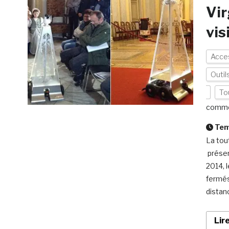
Vir
vis
Acces
Outils
To
comme
Temp
La tou
présen
2014, 
fermés
distan
Lir