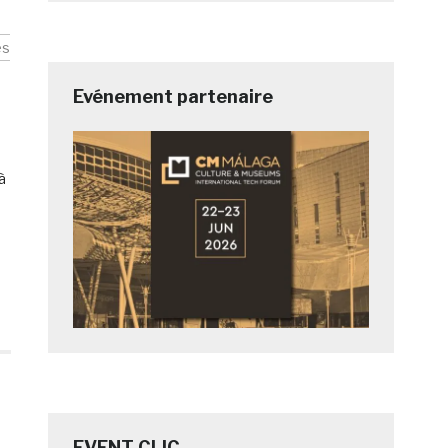
es
Evénement partenaire
 à
EVENT CLIC