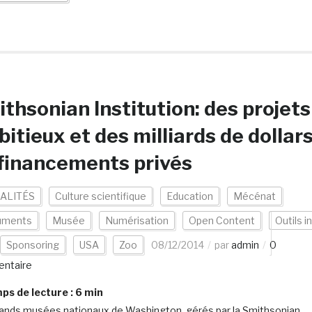
thsonian Institution: des projets
itieux et des milliards de dollar
financements privés
ALITÉS
Culture scientifique
Education
Mécénat
uments
Musée
Numérisation
Open Content
Outils in
Sponsoring
USA
Zoo
08/12/2014
par
admin
0
ntaire
s de lecture :
6
min
ands musées nationaux de Washington, gérés par la Smithsonian