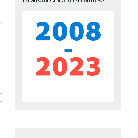
15 ans du CLIC en 15 chiffres !
s
-