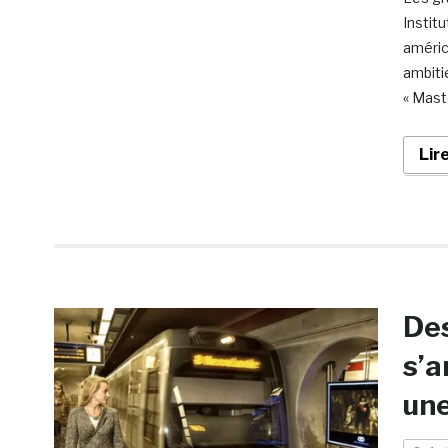
Institu
améric
ambiti
« Mast
Lir
Des
s’a
un