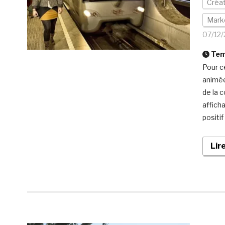
Créa
Mark
07/12/
Temp
Pour c
animée
de la 
affich
positi
Lir