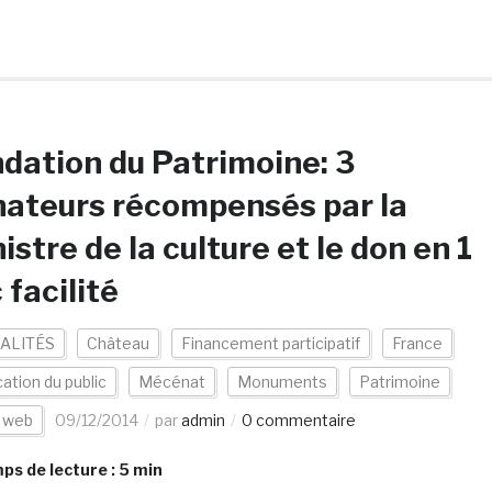
dation du Patrimoine: 3
ateurs récompensés par la
istre de la culture et le don en 1
c facilité
ALITÉS
Château
Financement participatif
France
cation du public
Mécénat
Monuments
Patrimoine
s web
09/12/2014
par
admin
0 commentaire
s de lecture :
5
min