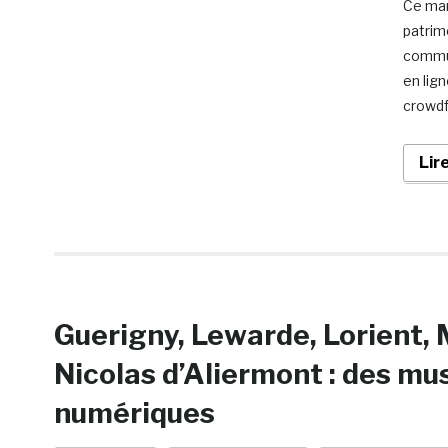
Ce mar
patrim
commun
en lign
crowdf
Lir
Guerigny, Lewarde, Lorient, 
Nicolas d’Aliermont : des mus
numériques