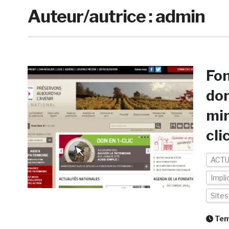
Auteur/autrice :
admin
Fon
don
min
cli
ACTU
Impli
Site
Temp