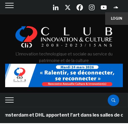
LOGIN
L'innovation technologique et sociale au service du
patrimoine et de la culture
 et DHL apportent l’art dans les salles de classe des é