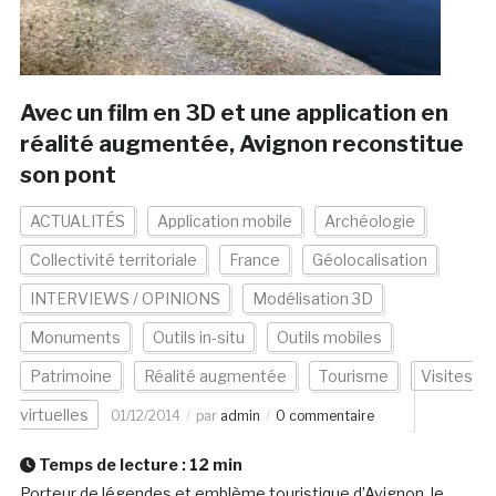
Avec un film en 3D et une application en
réalité augmentée, Avignon reconstitue
son pont
ACTUALITÉS
Application mobile
Archéologie
Collectivité territoriale
France
Géolocalisation
INTERVIEWS / OPINIONS
Modélisation 3D
Monuments
Outils in-situ
Outils mobiles
Patrimoine
Réalité augmentée
Tourisme
Visites
virtuelles
01/12/2014
par
admin
0 commentaire
Temps de lecture :
12
min
Porteur de légendes et emblème touristique d’Avignon, le