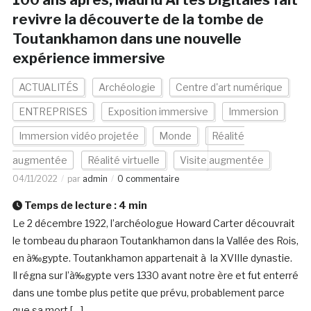
100 ans après, Madrid Artes Digitales fait
revivre la découverte de la tombe de
Toutankhamon dans une nouvelle
expérience immersive
ACTUALITÉS
Archéologie
Centre d'art numérique
ENTREPRISES
Exposition immersive
Immersion
Immersion vidéo projetée
Monde
Réalité
augmentée
Réalité virtuelle
Visite augmentée
04/11/2022
par
admin
0 commentaire
Temps de lecture :
4
min
Le 2 décembre 1922, l’archéologue Howard Carter découvrait
le tombeau du pharaon Toutankhamon dans la Vallée des Rois,
en à‰gypte. Toutankhamon appartenait à la XVIIIe dynastie.
Il régna sur l’à‰gypte vers 1330 avant notre ère et fut enterré
dans une tombe plus petite que prévu, probablement parce
que sa mort […]