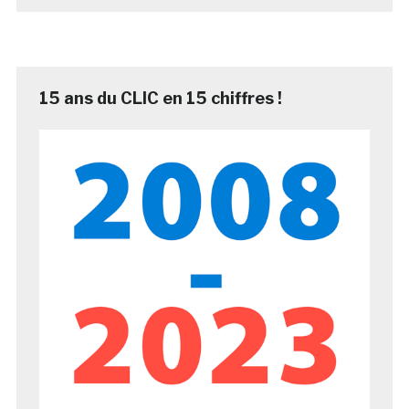
15 ans du CLIC en 15 chiffres !