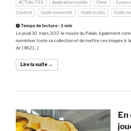
ACTUALITÉS
Application mobile
Chine
Ecrans 
Content
Outils immersifs
Outils in-situ
Outils m
Temps de lecture :
3
min
Le jeudi 30 mars 2017, le musée du Palais, également connu
numériser toute sa collection et de mettre ces images à la d
de 1 862 […]
Lire la suite →
En 
jou