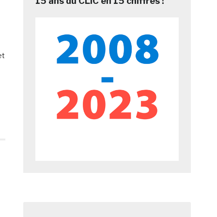
15 ans du CLIC en 15 chiffres !
et