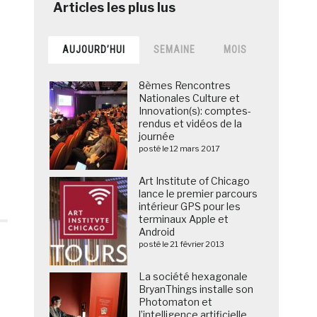
AUJOURD’HUI
SEMAINE
MOIS
8èmes Rencontres
Nationales Culture et
Innovation(s): comptes-
rendus et vidéos de la
journée
posté le 12 mars 2017
Art Institute of Chicago
lance le premier parcours
intérieur GPS pour les
terminaux Apple et
Android
posté le 21 février 2013
La société hexagonale
BryanThings installe son
Photomaton et
l’intelligence artificielle