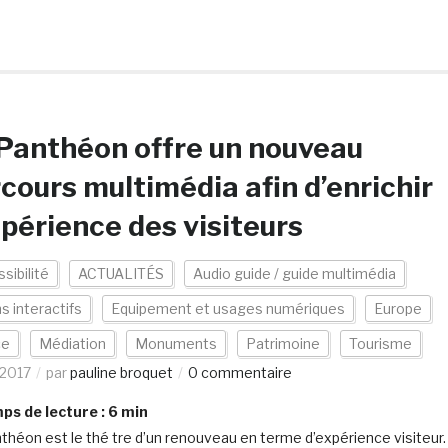
Panthéon offre un nouveau
cours multimédia afin d’enrichir
xpérience des visiteurs
sibilité
ACTUALITÉS
Audio guide / guide multimédia
s interactifs
Equipement et usages numériques
Europe
ce
Médiation
Monuments
Patrimoine
Tourisme
/2017
par
pauline broquet
0 commentaire
s de lecture :
6
min
théon est le thé tre d’un renouveau en terme d’expérience visiteur.