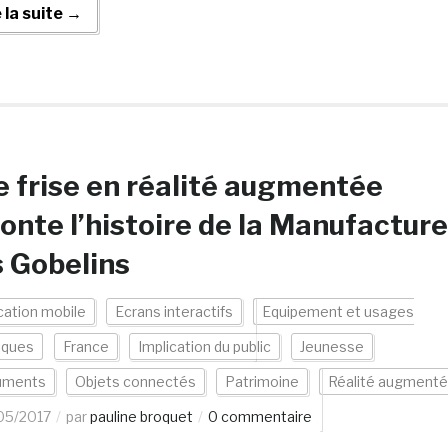
e la suite →
 frise en réalité augmentée
onte l’histoire de la Manufacture
 Gobelins
cation mobile
Ecrans interactifs
Equipement et usages
iques
France
Implication du public
Jeunesse
uments
Objets connectés
Patrimoine
Réalité augment
05/2017
par
pauline broquet
0 commentaire