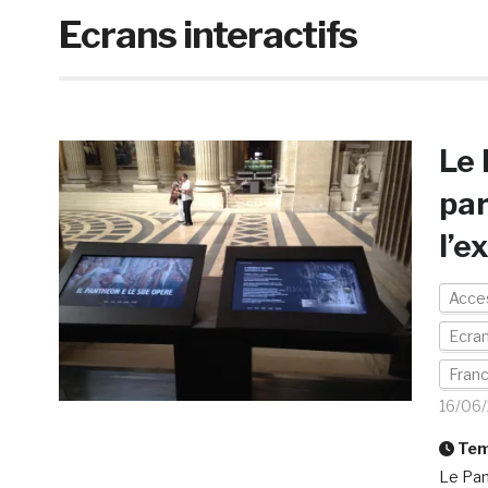
Ecrans interactifs
Le 
par
l’e
Acces
Ecran
Fran
16/06
Temp
Le Pan