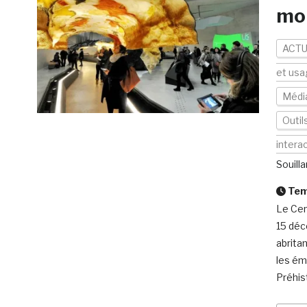
mob
ACTU
et usa
Médi
Outil
intera
Souilla
Temp
Le Cen
15 déc
abrita
les ém
Préhist