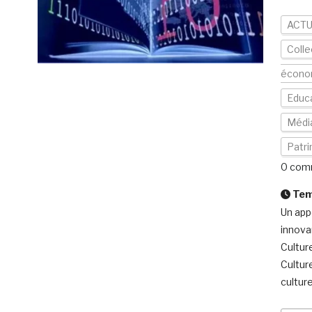
ACTU
Colle
écono
Educ
Médi
Patr
0 com
Temp
Un app
innova
Culture
Cultur
culture