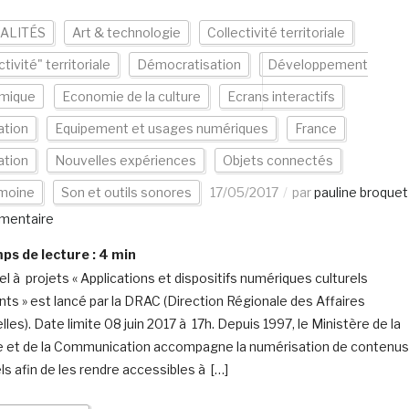
ALITÉS
Art & technologie
Collectivité territoriale
ctivité" territoriale
Démocratisation
Développement
mique
Economie de la culture
Ecrans interactifs
ation
Equipement et usages numériques
France
ation
Nouvelles expériences
Objets connectés
imoine
Son et outils sonores
17/05/2017
par
pauline broquet
mentaire
s de lecture :
4
min
el à projets « Applications et dispositifs numériques culturels
nts » est lancé par la DRAC (Direction Régionale des Affaires
lles). Date limite 08 juin 2017 à 17h. Depuis 1997, le Ministère de la
e et de la Communication accompagne la numérisation de contenus
ls afin de les rendre accessibles à […]