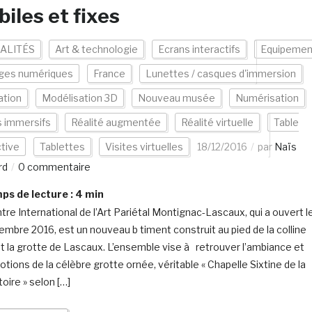
iles et fixes
ALITÉS
Art & technologie
Ecrans interactifs
Equipemen
ges numériques
France
Lunettes / casques d'immersion
ation
Modélisation 3D
Nouveau musée
Numérisation
s immersifs
Réalité augmentée
Réalité virtuelle
Table
ctive
Tablettes
Visites virtuelles
18/12/2016
par
Naïs
rd
0 commentaire
s de lecture :
4
min
tre International de l’Art Pariétal Montignac-Lascaux, qui a ouvert l
embre 2016, est un nouveau b timent construit au pied de la colline
nt la grotte de Lascaux. L’ensemble vise à retrouver l’ambiance et
otions de la célèbre grotte ornée, véritable « Chapelle Sixtine de la
oire » selon […]