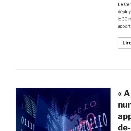
Le Cen
déploy
le 30 
apport
Lir
« A
num
app
de