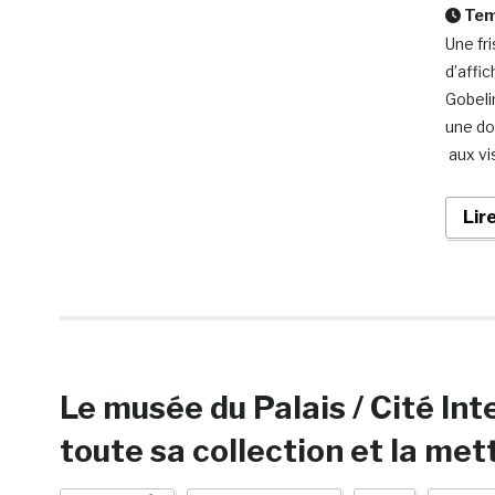
Temp
Une fr
d’affi
Gobelin
une do
aux vi
Lir
Le musée du Palais / Cité In
toute sa collection et la met