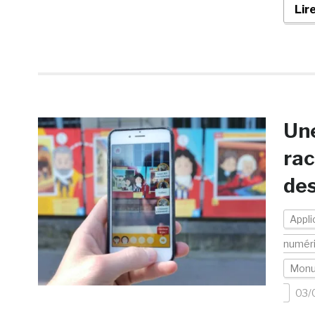
Lir
Une
rac
des
Appli
numér
Mon
03/