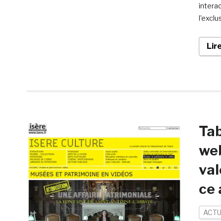
intera
l’exclu
Lir
Tab
web
val
ce 
ACTU