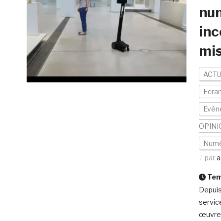
nu
inc
mis
ACTU
Ecran
Evén
OPINI
Numé
par
a
Temp
Depuis
service
œuvres