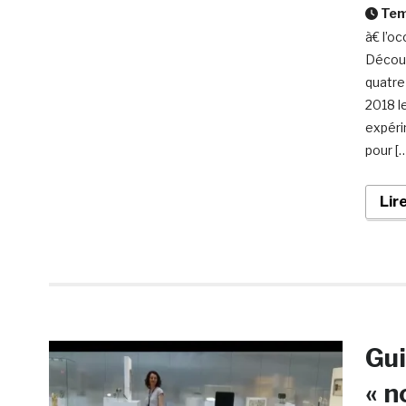
Temp
à€ l’oc
Découv
quatre
2018 l
expéri
pour [
Lir
Gui
« n