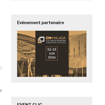
Evénement partenaire
17
au
EVENT CLIC