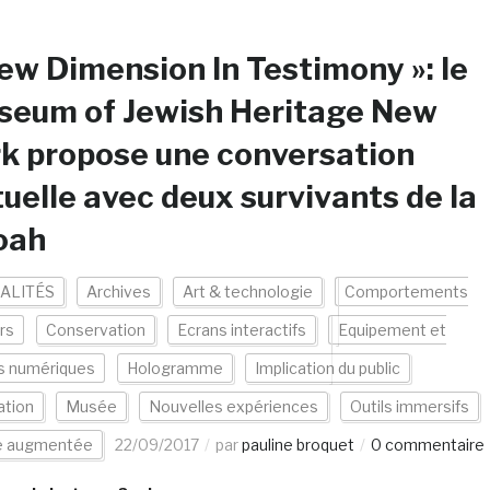
ew Dimension In Testimony »: le
seum of Jewish Heritage New
k propose une conversation
tuelle avec deux survivants de la
oah
ALITÉS
Archives
Art & technologie
Comportements
urs
Conservation
Ecrans interactifs
Equipement et
s numériques
Hologramme
Implication du public
ation
Musée
Nouvelles expériences
Outils immersifs
te augmentée
22/09/2017
par
pauline broquet
0 commentaire