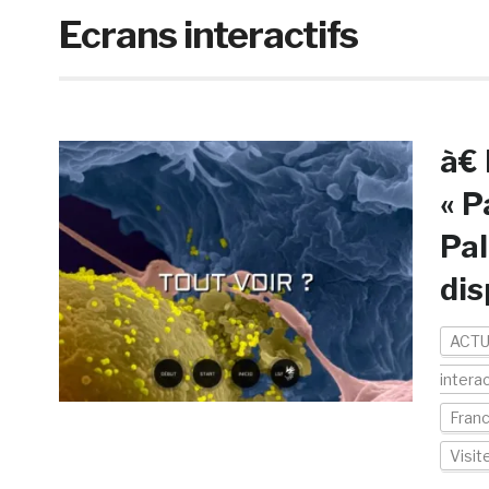
Ecrans interactifs
à€ 
« P
Pal
dis
ACTU
interac
Fran
Visi