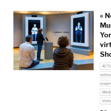
« N
Mu
Yor
vir
Sh
ACTU
visite
usage
Médi
Visi