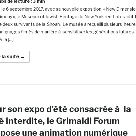
s de lecture :
3
min
 le 6 septembre 2017, avec sa nouvelle exposition « New Dimensio
timony », le Museum of Jewish Heritage de New York rend interactif 
de deux survivants de la Shoah. Le musée a recueilli plusieurs heur
oignages filmés de manière à sensibiliser les générations futures.
 la […]
e la suite →
r son expo d’été consacrée à la
é Interdite, le Grimaldi Forum
opose une animation numérique