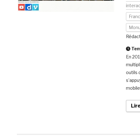
interac
Fran
Mon
Rédact
Temp
En 201
multip
outils
s’appu
mobile
Lir