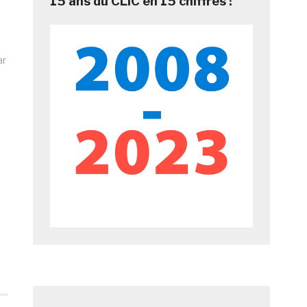
15 ans du CLIC en 15 chiffres !
ar