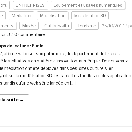
tifs
ENTREPRISES
Equipement et usages numériques
ce
Médiation
Modélisation
Modélisation 3D
uments
Musée
Outils in-situ
Tourisme
25/10/2017
p
ion 3
0 commentaire
s de lecture :
8
min
7, afin de valoriser son patrimoine, le département de l’Isère a
lié les initiatives en matière d’innovation numérique. De nouveaux
 de médiation ont été déployés dans des sites culturels en
yant sur la modélisation 3D, les tablettes tactiles ou des application
s tandis qu’une web série lancée en […]
e la suite →