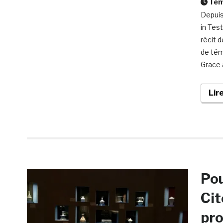
Temp
Depuis
in Tes
récit 
de tém
Grace à
Lir
Pou
Cit
pr