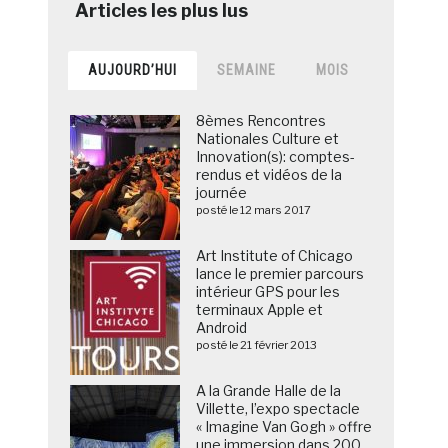
AUJOURD’HUI
SEMAINE
MOIS
8èmes Rencontres
Nationales Culture et
Innovation(s): comptes-
rendus et vidéos de la
journée
posté le 12 mars 2017
Art Institute of Chicago
lance le premier parcours
intérieur GPS pour les
terminaux Apple et
Android
posté le 21 février 2013
A la Grande Halle de la
Villette, l’expo spectacle
« Imagine Van Gogh » offre
une immersion dans 200