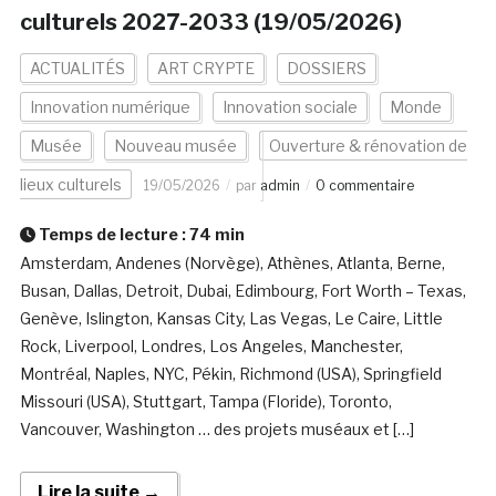
culturels 2027-2033 (19/05/2026)
ACTUALITÉS
ART CRYPTE
DOSSIERS
Innovation numérique
Innovation sociale
Monde
Musée
Nouveau musée
Ouverture & rénovation de
lieux culturels
19/05/2026
par
admin
0 commentaire
Temps de lecture :
74
min
Amsterdam, Andenes (Norvège), Athènes, Atlanta, Berne,
Busan, Dallas, Detroit, Dubai, Edimbourg, Fort Worth – Texas,
Genève, Islington, Kansas City, Las Vegas, Le Caire, Little
Rock, Liverpool, Londres, Los Angeles, Manchester,
Montréal, Naples, NYC, Pékin, Richmond (USA), Springfield
Missouri (USA), Stuttgart, Tampa (Floride), Toronto,
Vancouver, Washington … des projets muséaux et […]
Lire la suite →