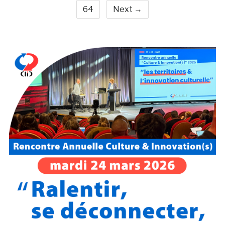
64
Next →