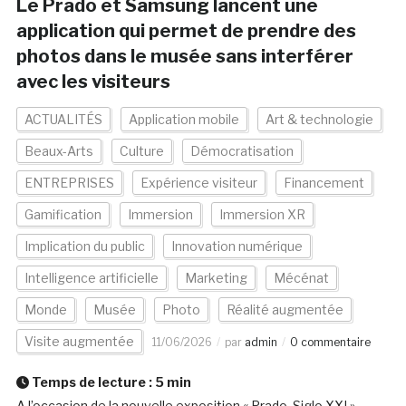
Le Prado et Samsung lancent une
application qui permet de prendre des
photos dans le musée sans interférer
avec les visiteurs
ACTUALITÉS
Application mobile
Art & technologie
Beaux-Arts
Culture
Démocratisation
ENTREPRISES
Expérience visiteur
Financement
Gamification
Immersion
Immersion XR
Implication du public
Innovation numérique
Intelligence artificielle
Marketing
Mécénat
Monde
Musée
Photo
Réalité augmentée
Visite augmentée
11/06/2026
par
admin
0 commentaire
Temps de lecture :
5
min
A l’occasion de la nouvelle exposition « Prado. Siglo XXI »,