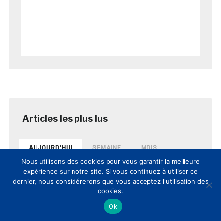
AUJOURD’HUI
SEMAINE
MOIS
Nous utilisons des cookies pour vous garantir la meilleure
expérience sur notre site. Si vous continuez à utiliser ce
8èmes Rencontres Nationales
dernier, nous considérerons que vous acceptez l'utilisation des
Culture et Innovation(s): comptes-
rendus et vidéos de la journée
cookies.
posté le 12 mars 2017
Ok