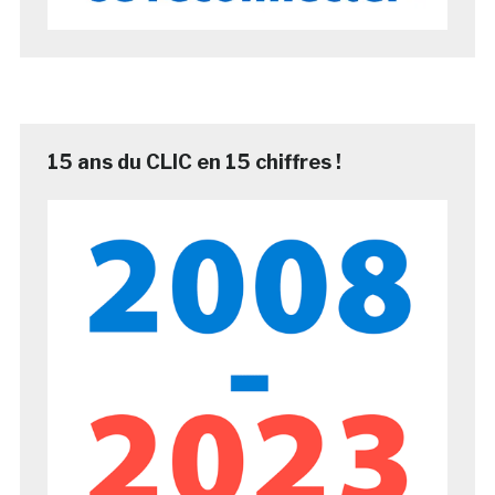
15 ans du CLIC en 15 chiffres !