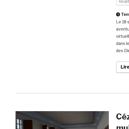
Réali
Temp
Le 18 
aventu
virtue
dans l
des Di
Lir
Céz
mul