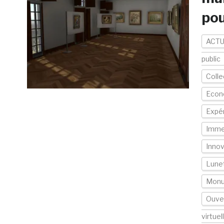
pou
ACTU
public
Colle
Econo
Expér
Imme
Inno
Lunet
Mon
Ouver
virtuel