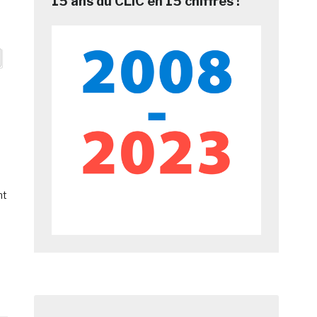
15 ans du CLIC en 15 chiffres !
nt