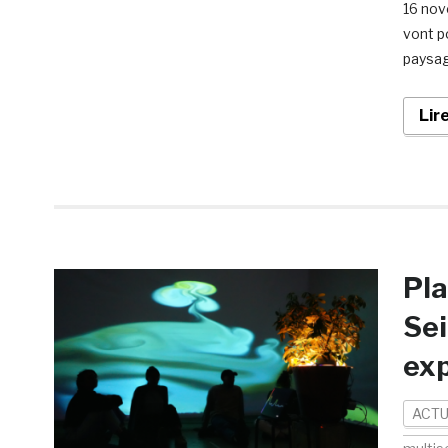
16 nov
vont po
paysag
Lir
Pla
Sei
ex
ACTU