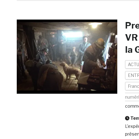
Pre
VR 
la 
ACTU
ENTR
Fran
numér
comme
Temp
L’expé
présen