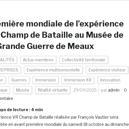
mière mondiale de l’expérience
Champ de Bataille au Musée de
Grande Guerre de Meaux
ALITÉS
Actus membres
Collectivité territoriale
EPRISES
Expérience multisensorielle
Expérience visiteur
ce
Guerres
Immersion
Immersion XR
Innovation
ique
Musée
Réalité virtuelle
29/09/2025
par
admin
0
ntaire
s de lecture :
4
min
rience VR Champ de Bataille réalisée par François Vautier sera
tée en avant première mondiale du samedi 18 octobre au dimanche