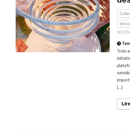
Colle
Inno
30/09
Temp
Trois 
initiat
platef
sensibi
import
[…]
Lir