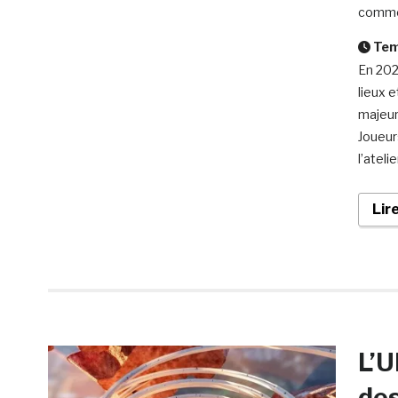
comme
Temp
En 202
lieux 
majeur
Joueur
l’ateli
Lir
L’U
des