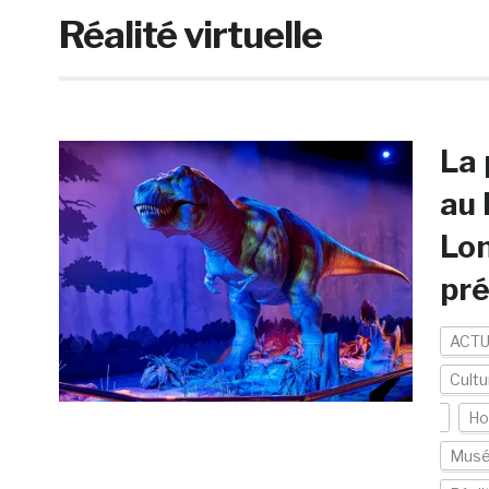
Réalité virtuelle
La 
au 
Lon
pré
ACTU
Cultu
Ho
Musée