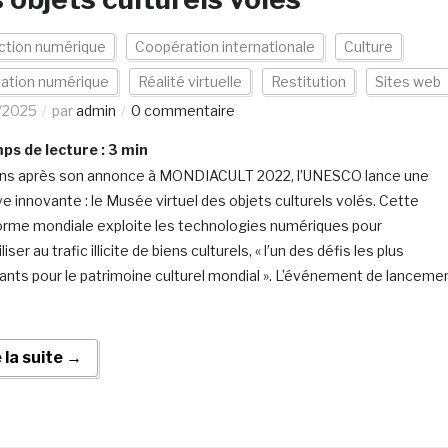
ction numérique
Coopération internationale
Culture
vation numérique
Réalité virtuelle
Restitution
Sites web
/2025
par
admin
0 commentaire
s de lecture :
3
min
ans après son annonce à MONDIACULT 2022, l’UNESCO lance une
ive innovante : le Musée virtuel des objets culturels volés. Cette
orme mondiale exploite les technologies numériques pour
liser au trafic illicite de biens culturels, « l’un des défis les plus
ants pour le patrimoine culturel mondial ». L’événement de lanceme
e la suite →