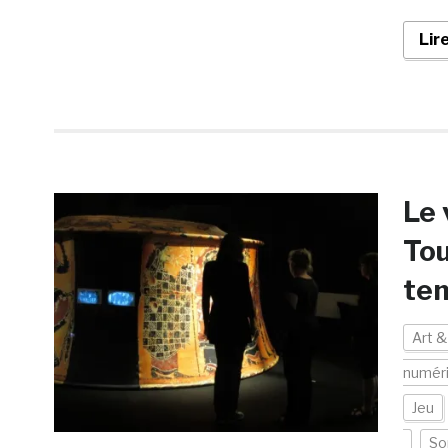
Lir
Le 
Tou
tem
Art &
numér
Jeu
So