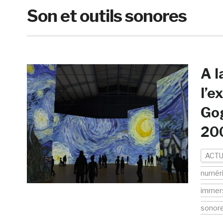
Son et outils sonores
A l
l’e
Gog
20
ACTU
numér
immer
sonor