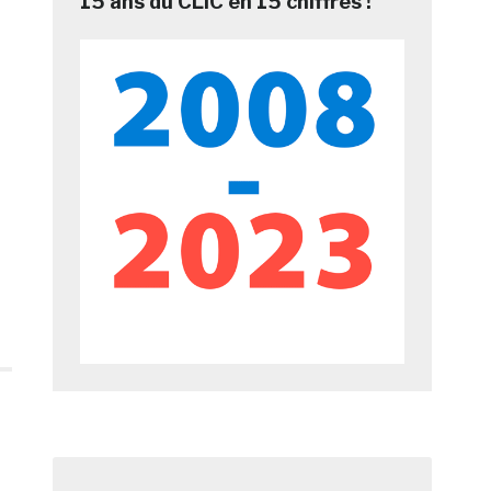
15 ans du CLIC en 15 chiffres !
s