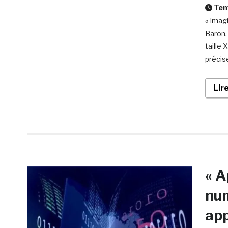
Temp
« Imag
Baron,
taille 
précis
Lir
« A
num
app