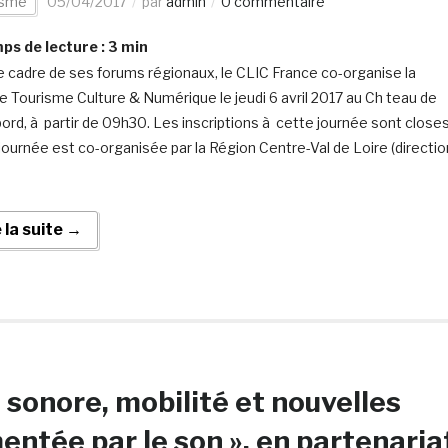
isme
05/04/2017
par
admin
0 commentaire
s de lecture :
3
min
e cadre de ses forums régionaux, le CLIC France co-organise la
e Tourisme Culture & Numérique le jeudi 6 avril 2017 au Ch teau de
rd, à partir de 09h30. Les inscriptions à cette journée sont closes
journée est co-organisée par la Région Centre-Val de Loire (directio
e la suite →
 sonore, mobilité et nouvelles
entée par le son », en partenaria