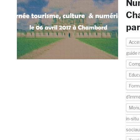
Num
Cha
par
Acces
guide 
Comp
Educ
Form
d'imme
Mon
in-situ
sociau