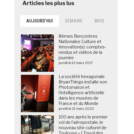
AUJOURD’HUI
SEMAINE
MOIS
8èmes Rencontres
Nationales Culture et
Innovation(s): comptes-
rendus et vidéos de la
journée
posté le 12 mars 2017
La société hexagonale
BryanThings installe son
Photomaton et
l’intelligence artificielle
dans les musées de
France et du Monde
posté le 21 mars 2025
100 ans après le premier
vol de l’aéropostale, le
nouveau site culturel de
Toulouse « L’Envol des