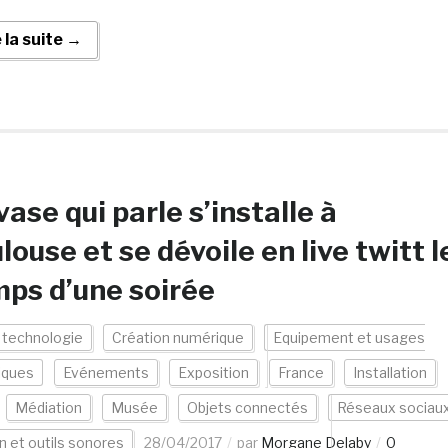
e la suite →
vase qui parle s’installe à
louse et se dévoile en live twitt l
ps d’une soirée
 technologie
Création numérique
Equipement et usages
iques
Evénements
Exposition
France
Installation
Médiation
Musée
Objets connectés
Réseaux sociau
n et outils sonores
28/04/2017
par
Morgane Delaby
0