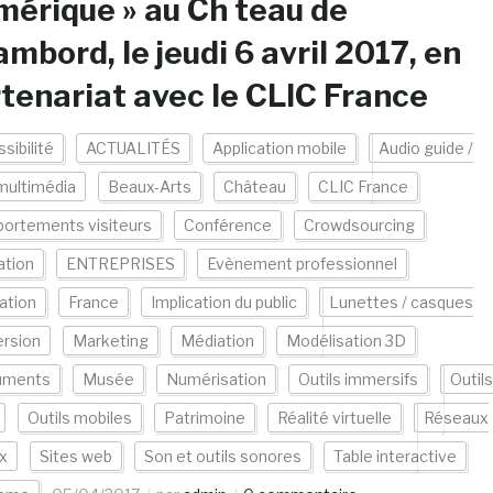
érique » au Ch teau de
mbord, le jeudi 6 avril 2017, en
tenariat avec le CLIC France
sibilité
ACTUALITÉS
Application mobile
Audio guide /
multimédia
Beaux-Arts
Château
CLIC France
ortements visiteurs
Conférence
Crowdsourcing
ation
ENTREPRISES
Evènement professionnel
ation
France
Implication du public
Lunettes / casques
rsion
Marketing
Médiation
Modélisation 3D
uments
Musée
Numérisation
Outils immersifs
Outils
Outils mobiles
Patrimoine
Réalité virtuelle
Réseaux
x
Sites web
Son et outils sonores
Table interactive