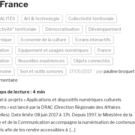
-France
ALITÉS
Art & technologie
Collectivité territoriale
ctivité" territoriale
Démocratisation
Développement
mique
Economie de la culture
Ecrans interactifs
ation
Equipement et usages numériques
France
ation
Nouvelles expériences
Objets connectés
imoine
Son et outils sonores
17/05/2017
par
pauline broquet
mentaire
s de lecture :
4
min
el à projets « Applications et dispositifs numériques culturels
nts » est lancé par la DRAC (Direction Régionale des Affaires
lles). Date limite 08 juin 2017 à 17h. Depuis 1997, le Ministère de la
e et de la Communication accompagne la numérisation de contenus
ls afin de les rendre accessibles à […]