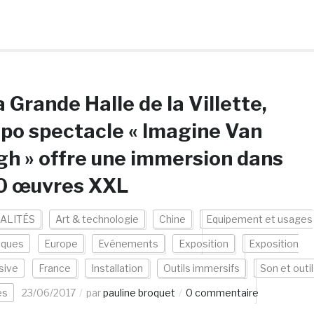
a Grande Halle de la Villette,
xpo spectacle « Imagine Van
h » offre une immersion dans
0 œuvres XXL
ALITÉS
Art & technologie
Chine
Equipement et usages
iques
Europe
Evénements
Exposition
Exposition
sive
France
Installation
Outils immersifs
Son et outi
es
23/06/2017
par
pauline broquet
0 commentaire