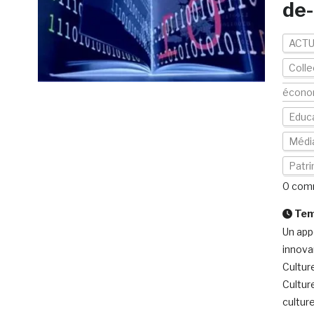
de
ACTU
Colle
écono
Educ
Médi
Patr
0 com
Temp
Un app
innova
Culture
Cultur
culture