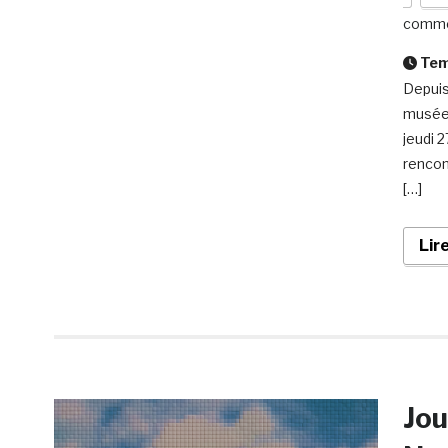
comme
Temp
Depuis 
musée 
jeudi 2
rencon
[…]
Lir
Jou