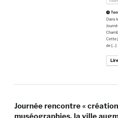
Tour
Temp
Dans l
Journé
Chambo
Cette 
de […]
Lir
Journée rencontre « création
muséographies, la ville augm