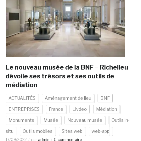
Le nouveau musée de la BNF – Richelieu
dévoile ses trésors et ses outils de
médiation
ACTUALITÉS
Aménagement de lieu
BNF
ENTREPRISES
France
Livdeo
Médiation
Monuments
Musée
Nouveau musée
Outils in-
situ
Outils mobiles
Sites web
web-app
17/09/2022
par
admin
0 commentaire