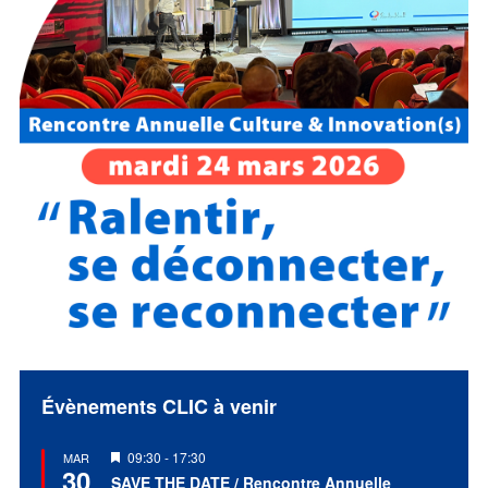
Évènements CLIC à venir
Mis
09:30
-
17:30
MAR
30
en
SAVE THE DATE / Rencontre Annuelle