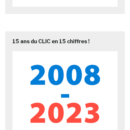
15 ans du CLIC en 15 chiffres !