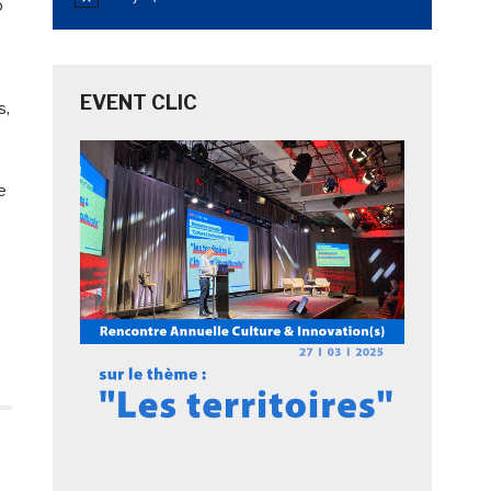
Notice
o
EVENT CLIC
s,
e
s