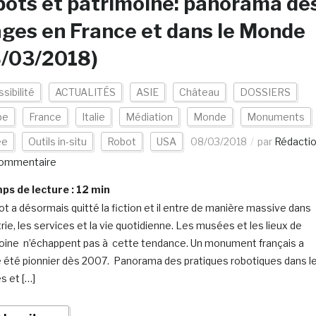
ots et patrimoine: panorama de
ges en France et dans le Monde
8/03/2018)
sibilité
ACTUALITÉS
ASIE
Château
DOSSIERS
pe
France
Italie
Médiation
Monde
Monuments
ée
Outils in-situ
Robot
USA
08/03/2018
par
Rédacti
ommentaire
s de lecture :
12
min
ot a désormais quitté la fiction et il entre de manière massive dans
trie, les services et la vie quotidienne. Les musées et les lieux de
oine n’échappent pas à cette tendance. Un monument français a
té pionnier dès 2007. Panorama des pratiques robotiques dans l
 et […]