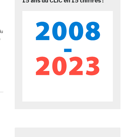
15 ans du CLIC en 15 chiffres !
du
e