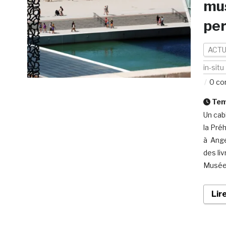
mu
per
ACTU
in-situ
0 co
Temp
Un cab
la Pré
à Ange
des li
Musée 
Lir