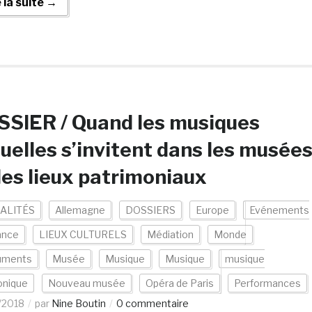
e la suite →
SIER / Quand les musiques
uelles s’invitent dans les musée
les lieux patrimoniaux
ALITÉS
Allemagne
DOSSIERS
Europe
Evénements
ance
LIEUX CULTURELS
Médiation
Monde
uments
Musée
Musique
Musique
musique
onique
Nouveau musée
Opéra de Paris
Performances
/2018
par
Nine Boutin
0 commentaire