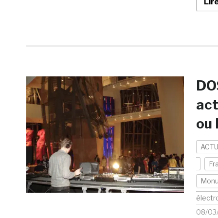
Lir
DOS
act
ou 
ACTU
Fr
Mon
électr
08/03