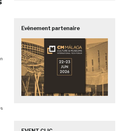
s
Evénement partenaire
on
es
EVENT CLIC