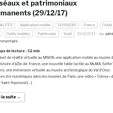
séaux et patrimoniaux
manents (29/12/17)
ALITÉS
Application mobile
DOSSIERS
France
Outils
Outils mobiles
Patrimoine
Yusit
29/12/2017
par
adm
mmentaire
s de lecture :
32
min
inet de réalité virtuelle au MNHN, une application mobile au musée 
histoire d’àŽle-de-France, une nouvelle table tactile au MuMA, Selfin’
rs, une immersion virtuelle au musée archéologique du Val d’Oise,
vres d’or numériques dans les musées de Paris, une vidéo « Tolosa » 
Saint Raymond […]
e la suite →