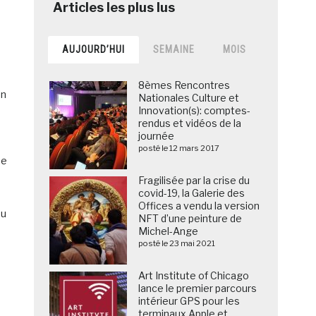
AUJOURD’HUI
SEMAINE
MOIS
8èmes Rencontres
in
Nationales Culture et
Innovation(s): comptes-
rendus et vidéos de la
journée
posté le 12 mars 2017
de
Fragilisée par la crise du
covid-19, la Galerie des
Offices a vendu la version
du
NFT d’une peinture de
Michel-Ange
posté le 23 mai 2021
Art Institute of Chicago
lance le premier parcours
intérieur GPS pour les
terminaux Apple et