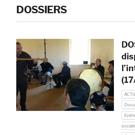
DOSSIERS
DOS
dis
l’i
(17
ACTU
Docu
Evén
social