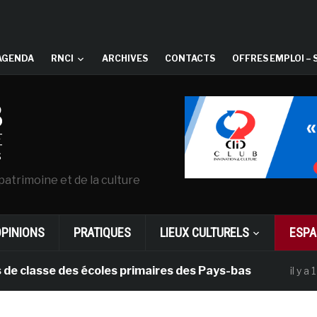
AGENDA
RNCI
ARCHIVES
CONTACTS
OFFRES EMPLOI – 
patrimoine et de la culture
OPINIONS
PRATIQUES
LIEUX CULTURELS
ESPA
se des écoles primaires des Pays-bas
Da
il y a 1 mois