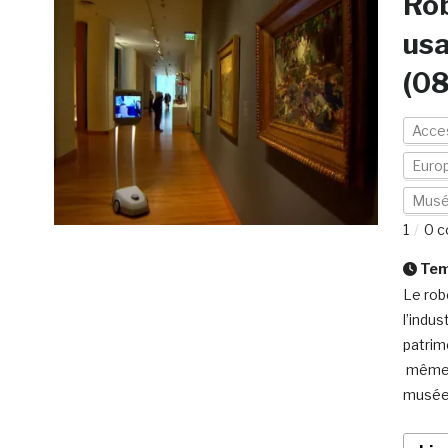
Rob
usa
(0
Acces
Euro
Mus
1
0 c
Temp
Le rob
l’indus
patrim
même é
musées