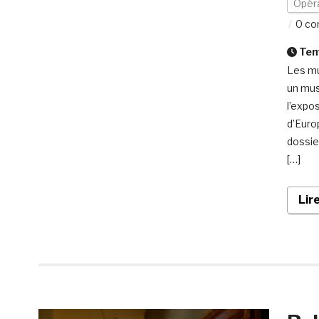
Opéra
0 co
Temp
Les mu
un mus
l’expos
d’Euro
dossie
[…]
Lir