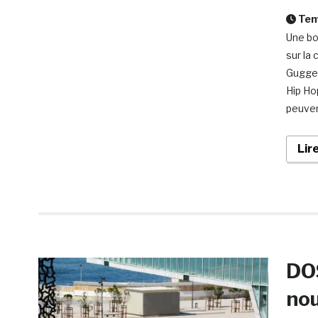
Temp
Une bo
sur la
Guggen
Hip Ho
peuven
Lir
DOS
nou