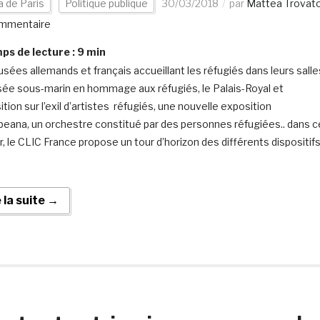
 de Paris
Politique publique
30/03/2018
par
Mattea Trovat
mmentaire
s de lecture :
9
min
sées allemands et français accueillant les réfugiés dans leurs salle
ée sous-marin en hommage aux réfugiés, le Palais-Royal et
ition sur l’exil d’artistes réfugiés, une nouvelle exposition
peana, un orchestre constitué par des personnes réfugiées.. dans c
r, le CLIC France propose un tour d’horizon des différents dispositif
e la suite →