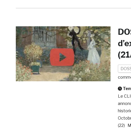
DO
d’e
(21
DOSS
comme
Temp
Le CLI
annonc
histor
Octobr
(22) Ma