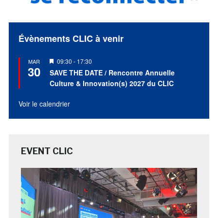
Évènements CLIC à venir
Mis
09:30
-
17:30
MAR
30
en
SAVE THE DATE / Rencontre Annuelle
avant
Culture & Innovation(s) 2027 du CLIC
Voir le calendrier
EVENT CLIC