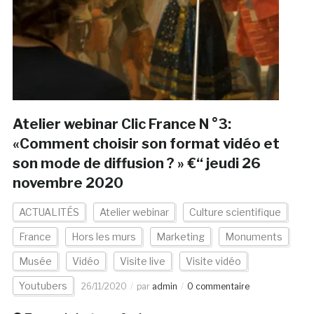
Atelier webinar Clic France N °3:
«Comment choisir son format vidéo et
son mode de diffusion ? » €“ jeudi 26
novembre 2020
ACTUALITÉS
Atelier webinar
Culture scientifique
France
Hors les murs
Marketing
Monuments
Musée
Vidéo
Visite live
Visite vidéo
Youtubers
26/11/2020
par
admin
0 commentaire