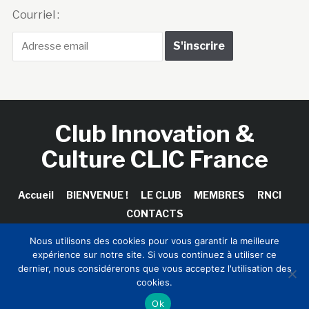
Courriel :
Club Innovation &
Culture CLIC France
Accueil
BIENVENUE !
LE CLUB
MEMBRES
RNCI
CONTACTS
Nous utilisons des cookies pour vous garantir la meilleure
expérience sur notre site. Si vous continuez à utiliser ce
dernier, nous considérerons que vous acceptez l'utilisation des
Copyright © 2026 Club Innovation & Culture CLIC France /
cookies.
Sinapses Conseils
Ok