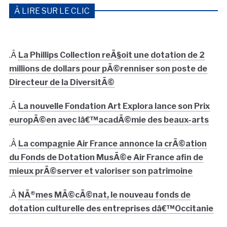
À LIRE SUR LE CLIC
.Â
La Phillips Collection reÃ§oit une dotation de 2
millions de dollars pour pÃ©renniser son poste de
Directeur de la DiversitÃ©
.Â
La nouvelle Fondation Art Explora lance son Prix
europÃ©en avec lâ€™acadÃ©mie des beaux-arts
.Â
La compagnie Air France annonce la crÃ©ation
du Fonds de Dotation MusÃ©e Air France afin de
mieux prÃ©server et valoriser son patrimoine
.Â
NÃ®mes MÃ©cÃ©nat, le nouveau fonds de
dotation culturelle des entreprises dâ€™Occitanie