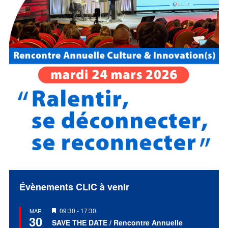
Évènements CLIC à venir
Mis
09:30
-
17:30
MAR
30
en
SAVE THE DATE / Rencontre Annuelle
avant