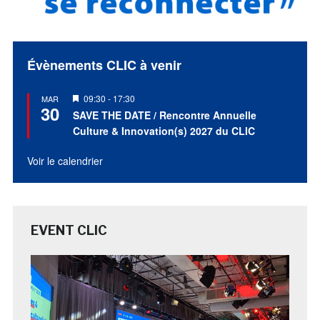
Évènements CLIC à venir
Mis
09:30
-
17:30
MAR
30
en
SAVE THE DATE / Rencontre Annuelle
avant
Culture & Innovation(s) 2027 du CLIC
Voir le calendrier
EVENT CLIC