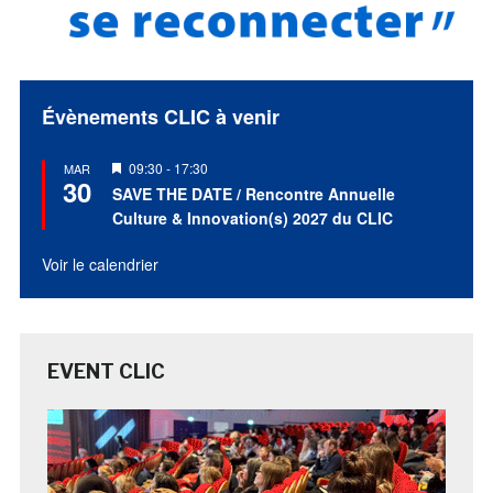
Évènements CLIC à venir
Mis
09:30
-
17:30
MAR
30
en
SAVE THE DATE / Rencontre Annuelle
avant
Culture & Innovation(s) 2027 du CLIC
Voir le calendrier
EVENT CLIC