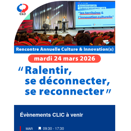
Évènements CLIC à venir
Mis
09:30
-
17:30
MAR