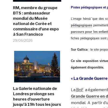
RM, membre du groupe
Pistes pédagogiques et 
BTS : ambassadeur
mondial du Musée
L’image héroà¯que des so
national de Corée et
pédagogiques
permettent 
commissaire d’une expo
parcours pour les enfant
à San Francisco
fiches pédagogiques sont 
29/06/2026
Sur Gallica
: le site prop
Ce site exposition virt
également disponible.
« La Grande Guerre 
La Galerie nationale de
La
BnF
a également 
Londres prolonge ses
Grande Guerre en d
heures d’ouverture
mondial. A partir d’
jusqu’à 19h tous les jours