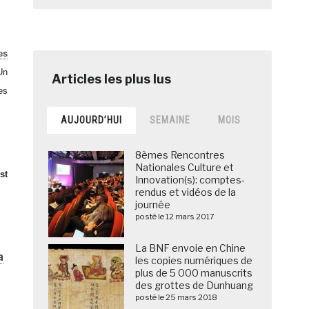
es
Un
es
AUJOURD’HUI
SEMAINE
MOIS
8èmes Rencontres
Nationales Culture et
st
Innovation(s): comptes-
rendus et vidéos de la
journée
posté le 12 mars 2017
La BNF envoie en Chine
a
les copies numériques de
plus de 5 000 manuscrits
des grottes de Dunhuang
posté le 25 mars 2018