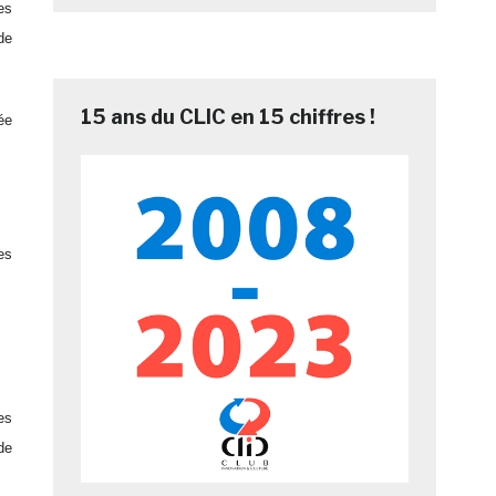
es
de
15 ans du CLIC en 15 chiffres !
ée
es
es
de