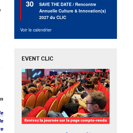
30
en
SAVE THE DATE / Rencontre
r
avant
Annuelle Culture & Innovation(s)
2027 du CLIC
Voir le calendrier
EVENT CLIC
in
de
le
re