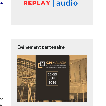
le
Evénement partenaire
er
és