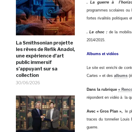
. La guerre à l’hori
programmes scolaires ou la
fortes rivalités politique
. Le choc :
de la mobilis
2014/2015.
La Smithsonian projette
les rêves de Refik Anadol,
Albums et vidéos
une expérience d’art
public immersif
Le site est enrichi de co
s’appuyant sur sa
collection
Cartes » et des
albums
(é
30/06/2026
Dans la rubrique
« Renco
répondent en vidéo à la qu
Avec « Gros Plan »,
le 
traces du tonnelier Louis
guerre.