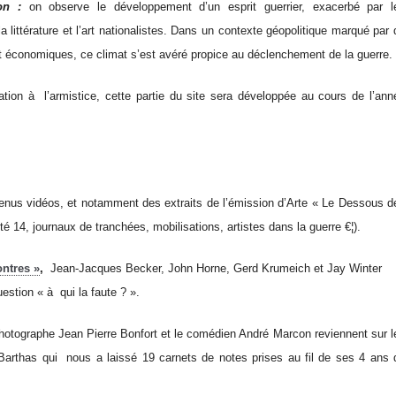
zon :
on observe le développement d’un esprit guerrier, exacerbé par l
 littérature et l’art nationalistes. Dans un contexte géopolitique marqué par 
s et économiques, ce climat s’est avéré propice au déclenchement de la guerre.
ation à l’armistice, cette partie du site sera développée au cours de l’ann
ntenus vidéos, et notamment des extraits de l’émission d’Arte « Le Dessous d
té 14, journaux de tranchées, mobilisations, artistes dans la guerre €¦).
ntres »
,
Jean-Jacques Becker, John Horne, Gerd Krumeich et Jay Winter
estion « à qui la faute ? ».
photographe Jean Pierre Bonfort et le comédien André Marcon reviennent sur l
 Barthas qui nous a laissé 19 carnets de notes prises au fil de ses 4 ans 