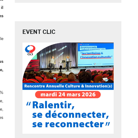
 il
ns
EVENT CLIC
le
us
e,
 %
e,
e,
es