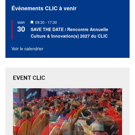
Évènements CLIC à venir
Mis
09:30
-
17:30
MAR
30
en
SAVE THE DATE / Rencontre Annuelle
avant
Culture & Innovation(s) 2027 du CLIC
Voir le calendrier
EVENT CLIC