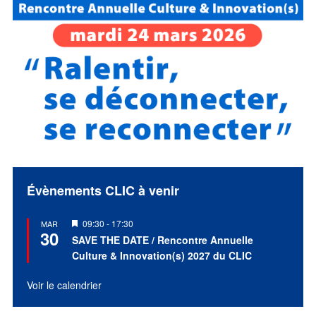
Évènements CLIC à venir
Mis
09:30
-
17:30
MAR
30
en
SAVE THE DATE / Rencontre Annuelle
avant
Culture & Innovation(s) 2027 du CLIC
Voir le calendrier