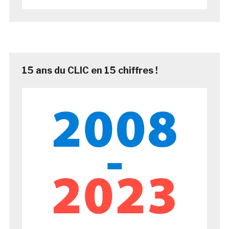
15 ans du CLIC en 15 chiffres !