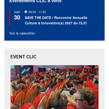
Évènements CLIC à venir
Mis
09:30
-
17:30
MAR
30
en
SAVE THE DATE / Rencontre Annuelle
avant
Culture & Innovation(s) 2027 du CLIC
Voir le calendrier
EVENT CLIC