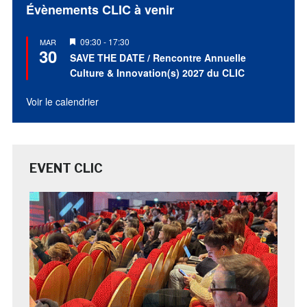
Évènements CLIC à venir
Mis
09:30
-
17:30
MAR
30
en
SAVE THE DATE / Rencontre Annuelle
avant
Culture & Innovation(s) 2027 du CLIC
Voir le calendrier
EVENT CLIC